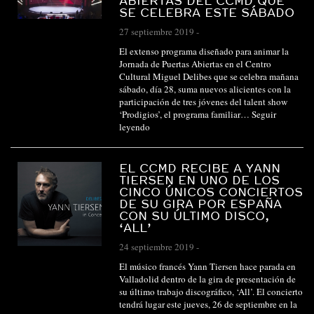
ABIERTAS DEL CCMD QUE
SE CELEBRA ESTE SÁBADO
27 septiembre 2019
-
El extenso programa diseñado para animar la
Jornada de Puertas Abiertas en el Centro
Cultural Miguel Delibes que se celebra mañana
sábado, día 28, suma nuevos alicientes con la
participación de tres jóvenes del talent show
‘Prodigios’, el programa familiar…
Seguir
leyendo
EL CCMD RECIBE A YANN
TIERSEN EN UNO DE LOS
CINCO ÚNICOS CONCIERTOS
DE SU GIRA POR ESPAÑA
CON SU ÚLTIMO DISCO,
‘ALL’
24 septiembre 2019
-
El músico francés Yann Tiersen hace parada en
Valladolid dentro de la gira de presentación de
su último trabajo discográfico, ‘All’. El concierto
tendrá lugar este jueves, 26 de septiembre en la