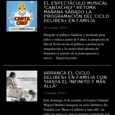
EL ESPECTÁCULO MUSICAL
‘CANTACHEF’ RETOMA
MAÑANA SÁBADO LA
PROGRAMACIÓN DEL CICLO
DELIBES+ EN FAMILIA
18 octubre 2019
-
Dirigido al público familiar, y diseñado para
niños y niñas a partir de 4 años, la propuesta de
David Ávila invita al público a potenciar la
imaginación y la creatividad además de
fomentar el sentido de la participación a
través…
Seguir leyendo
ARRANCA EL CICLO
DELIBES+ EN FAMILIA CON
‘HASTA EL INFINITO Y MÁS
ALLÁ’
3 octubre 2019
-
Este domingo, 6 de octubre, el Centro Cultural
Miguel Delibes inaugura su ciclo Delibes+ En
Familia con ‘Hasta el infinito y más allá’, un
taller de música y danza moderna impartido por