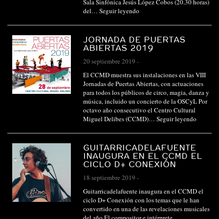
Sala Sinfónica Jesús López Cobos (20.30 horas)
del…
Seguir leyendo
JORNADA DE PUERTAS
ABIERTAS 2019
20 septiembre 2019
-
El CCMD muestra sus instalaciones en las VIII
Jornadas de Puertas Abiertas, con actuaciones
para todos los públicos de circo, magia, danza y
música, incluido un concierto de la OSCyL Por
octavo año consecutivo el Centro Cultural
Miguel Delibes (CCMD)…
Seguir leyendo
GUITARRICADELAFUENTE
INAUGURA EN EL CCMD EL
CICLO D+ CONEXIÓN
18 septiembre 2019
-
Guitarricadelafuente inaugura en el CCMD el
ciclo D+ Conexión con los temas que le han
convertido en una de las revelaciones musicales
del año El compositor e intérprete