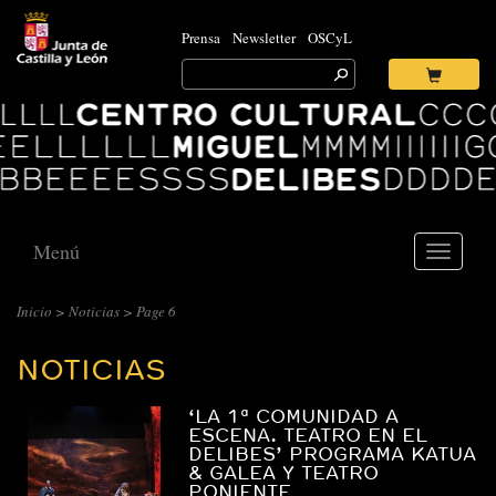
Prensa
Newsletter
OSCyL
Search
for:
Ok
Logo
Centro
Cultural
Miguel
Delibes
Menú
Toggle
navigati
CENTRO
Inicio
>
Noticias
> Page 6
CULTURAL
NOTICIAS
MIGUEL
DELIBES
‘LA 1ª COMUNIDAD A
::
ESCENA. TEATRO EN EL
DELIBES’ PROGRAMA KATUA
ARCHIVO
& GALEA Y TEATRO
PONIENTE