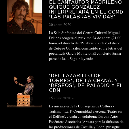
EL CANTAUTOR MADRILEÑO
QUIQUE GONZÁLEZ
INTERPRETARÁ EN EL CCMD
‘LAS PALABRAS VIVIDAS’
20 enero 2020
-
La Sala Sinfónica del Centro Cultural Miguel
Delibes acogerá el próximo 24 de enero (21.00
horas) el directo de ‘Palabras vividas’, el disco
de Quique González construido sobre letras del
poeta Luis García Montero. El concierto forma
parte de la…
Seguir leyendo
‘DEL LAZARILLO DE
TORMES’, DE LA CHANA, Y
‘DESEOS’, DE PALADIO Y EL
CDN
15 enero 2020
-
La iniciativa de la Consejería de Cultura y
Turismo ‘ La 1ª Comunidad a escena. Teatro en
el Delibes’, creada en colaboración con Artes
Escénicas Asociadas (Artesa) para la difusión de
las producciones de Castilla y León, prosigue