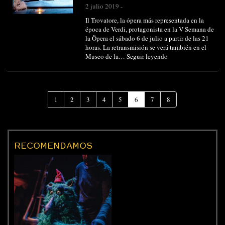
2 julio 2019
-
Il Trovatore, la ópera más representada en la
época de Verdi, protagonista en la V Semana de
la Öpera el sábado 6 de julio a partir de las 21
horas. La retransmisión se verá también en el
Museo de la…
Seguir leyendo
(Página
1
2
3
4
5
6
7
8
actual)
RECOMENDAMOS