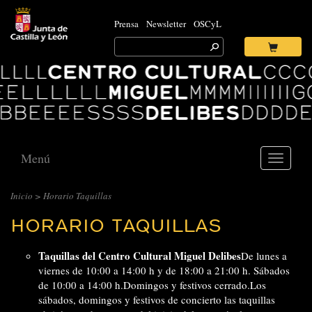
Prensa
Newsletter
OSCyL
Search
for:
Ok
Logo
Centro
Cultural
Miguel
Delibes
Menú
Toggle
navigati
Inicio
> Horario Taquillas
HORARIO TAQUILLAS
Taquillas del Centro Cultural Miguel Delibes
De lunes a
viernes de 10:00 a 14:00 h y de 18:00 a 21:00 h. Sábados
de 10:00 a 14:00 h.Domingos y festivos cerrado.Los
sábados, domingos y festivos de concierto las taquillas