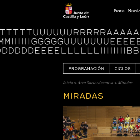
Prensa
Newsle
Logo
Centro
Cultural
Miguel
Delibes
PROGRAMACIÓN
CICLOS
Inicio
>
Área Socioeducativa
> Miradas
MIRADAS