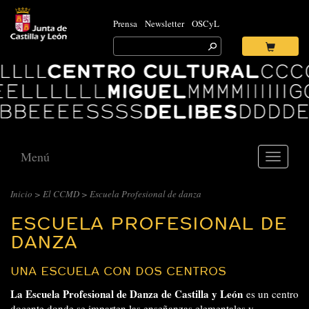
Prensa
Newsletter
OSCyL
Search
for:
Ok
Logo
Centro
Cultural
Miguel
Delibes
Menú
Toggle
navigati
Inicio
>
El CCMD
> Escuela Profesional de danza
ESCUELA PROFESIONAL DE
DANZA
UNA ESCUELA CON DOS CENTROS
La Escuela Profesional de Danza de Castilla y León
es un centro
docente donde se imparten las enseñanzas elementales y