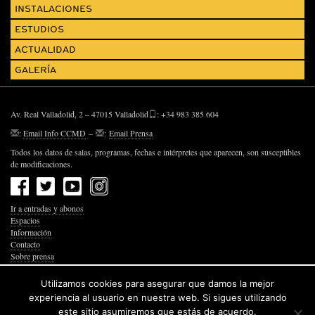
INSTALACIONES
ESTUDIOS
ACTUALIDAD
GALERÍA
Av. Real Valladolid, 2 – 47015 Valladolid
: +34 983 385 604
:
Email Info CCMD
–
:
Email Prensa
Todos los datos de salas, programas, fechas e intérpretes que aparecen, son susceptibles
de modificaciones.
Ir a entradas y abonos
Espacios
Información
Contacto
Sobre prensa
Política de Privacidad
Política de Cookies
Utilizamos cookies para asegurar que damos la mejor
Accesibilidad Web
experiencia al usuario en nuestra web. Si sigues utilizando
este sitio asumiremos que estás de acuerdo.