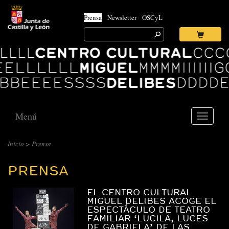
Prensa
Newsletter
OSCyL
Search
for:
Ok
Logo
Centro
Cultural
Miguel
Delibes
Menú
Toggle
navigati
CENTRO
Inicio
>
Prensa
CULTURAL
PRENSA
MIGUEL
DELIBES
EL CENTRO CULTURAL
::
MIGUEL DELIBES ACOGE EL
ESPECTÁCULO DE TEATRO
PRENSA
FAMILIAR ‘LUCILA, LUCES
DE GABRIELA’ DE LAS