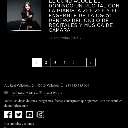
EL CCMD ACOGE EL
DOMINGO UN RECITAL CON
LA PIANISTA ZEE ZEE Y EL
ENSEMBLE DE LA OSCYL
DENTRO DEL CICLO DE
RECITALES Y MÚSICA DE
CÁMARA
27 noviembre 2025
-
(Página
1
2
3
4
5
›
»
actual)
Av. Real Valladolid, 2 – 47015 Valladolid
: +34 983 385 604
:
Email Info CCMD
–
:
Email Prensa
Todos los datos de salas, programas, fechas e intérpretes que aparecen, son susceptibles
de modificaciones.
Ir a entradas y abonos