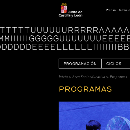
Prensa
Newsle
Logo
Centro
Cultural
Miguel
Delibes
PROGRAMACIÓN
CICLOS
Inicio
>
Área Socioeducativa
> Programas
PROGRAMAS