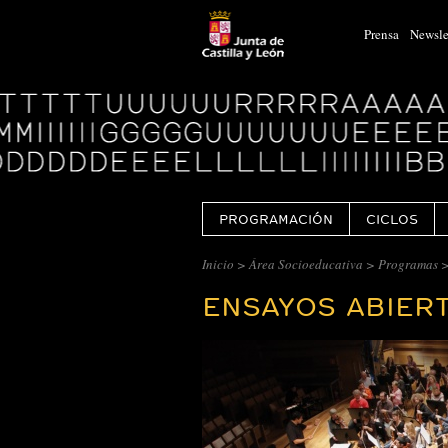
Prensa
Newsle
Logo
Centro
Cultural
Miguel
Delibes
PROGRAMACIÓN
CICLOS
Inicio
>
Área Socioeducativa
>
Programas
>
ENSAYOS ABIER