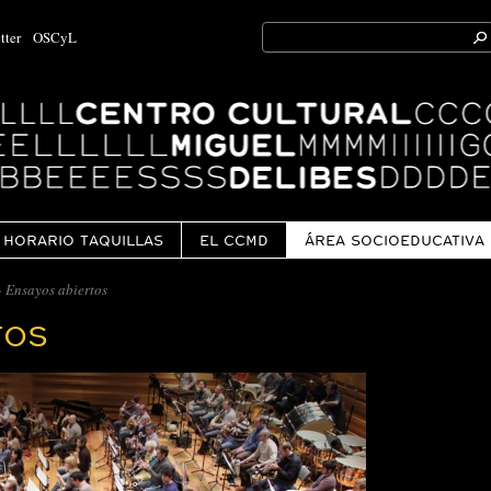
Search
tter
OSCyL
for:
Ok
HORARIO TAQUILLAS
EL CCMD
ÁREA SOCIOEDUCATIVA
 Ensayos abiertos
TOS