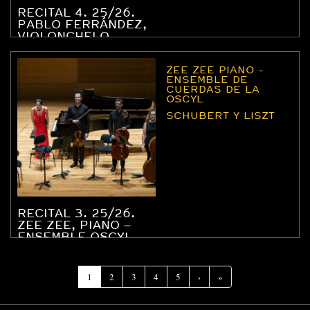
RECITAL 4. 25/26.
PABLO FERRÁNDEZ,
VIOLONCHELO –
ENSEMBLE OSCYL
ZEE ZEE PIANO -
ENSEMBLE DE
CUERDAS DE LA
OSCYL
SCHUBERT Y LISZT
RECITAL 3. 25/26.
ZEE ZEE, PIANO –
ENSEMBLE OSCYL
(Página
1
2
3
4
5
›
»
actual)