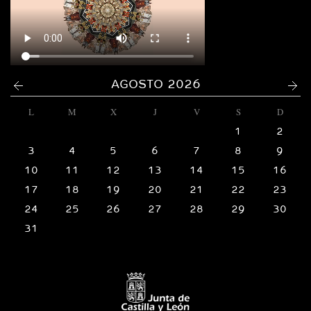
<
>
AGOSTO 2026
L
M
X
J
V
S
D
1
2
3
4
5
6
7
8
9
10
11
12
13
14
15
16
17
18
19
20
21
22
23
24
25
26
27
28
29
30
31