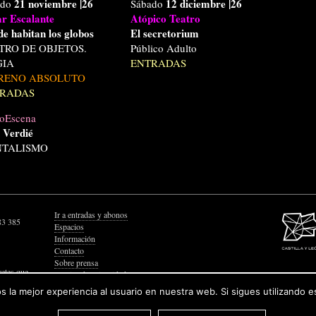
21 noviembre
|26
12 diciembre
|26
ado
Sábado
r Escalante
Atópico Teatro
e habitan los globos
El secretorium
TRO DE OBJETOS.
Público Adulto
IA
ENTRADAS
RENO ABSOLUTO
RADAS
oEscena
 Verdié
TALISMO
Ir a entradas y abonos
83 385
Espacios
Información
Contacto
Sobre prensa
retes que
Política de Privacidad
Política de Cookies
 la mejor experiencia al usuario en nuestra web. Si sigues utilizando 
Accesibilidad Web