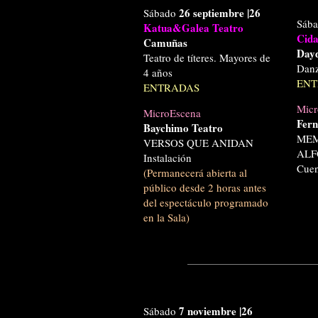
26 septiembre
|26
Sábado
Sáb
Katua&Galea Teatro
Cida
Camuñas
Day
Teatro de títeres. Mayores de
Dan
4 años
ENT
ENTRADAS
Micr
MicroEscena
Fern
Baychimo Teatro
MEM
VERSOS QUE ANIDAN
ALF
Instalación
Cuen
(P
ermanecerá abierta al
público desde 2 horas antes
del espectáculo programado
en la Sala)
7 noviembre
|26
Sábado