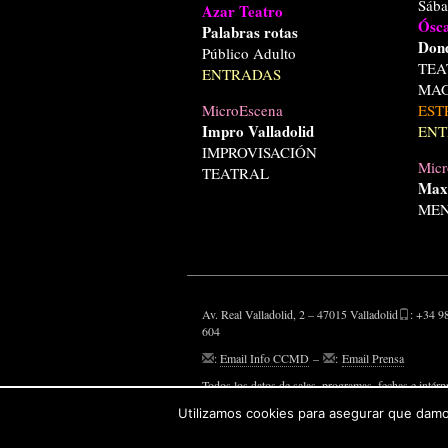
Sáb
Azar Teatro
Ósca
Palabras rotas
Dond
Público Adulto
TEA
ENTRADAS
MAG
MicroEscena
EST
Impro Valladolid
ENT
IMPROVISACIÓN
Micr
TEATRAL
Max
MEN
Av. Real Valladolid, 2 – 47015 Valladolid
: +34 9
604
:
Email Info CCMD
–
:
Email Prensa
Todos los datos de salas, programas, fechas e intérp
aparecen, son susceptibles de modificaciones.
Utilizamos cookies para asegurar que damos