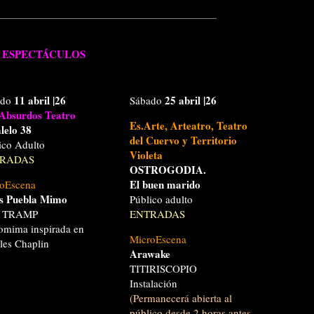
ESPECTÁCULOS
11 abril
|26
25 abril
|26
ado
Sábado
Absurdos Teatro
Es.Arte, Arteatro, Teatro
lelo 38
del Cuervo y Territorio
ico Adulto
Violeta
RADAS
OSTROGODIA.
El buen marido
oEscena
s Puebla Mimo
Público adulto
 TRAMP
ENTRADAS
omima inspirada en
MicroEscena
les Chaplin
Arawake
TITIRISCOPIO
Instalación
(P
ermanecerá abierta al
público desde 2 horas antes