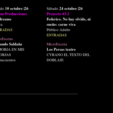
10 octubre
|26
24 octubre
|26
ado
Sábado
nz Producciones
Proyecto 43-2
dreams
Federico. No hay olvido, ni
sueño: carne viva
za
RADAS
Público Adulto
ENTRADAS
oEscena
ando Saldaña
MicroEscena
Los Persas teatro
ORIA EN MIS
ORJAS
CYRANO EL TEXTO DEL
tacuentos
DOBLAJE