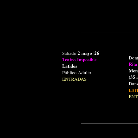
2 mayo
|26
Sábado
Dom
Teatro Imposible
Rita
Latidos
Mem
Público Adulto
(35 
ENTRADAS
Dan
EST
ENT