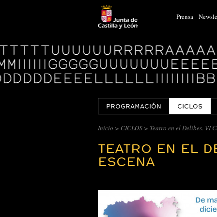
Prensa
Newsle
Logo
Centro
Cultural
Miguel
Delibes
PROGRAMACIÓN
CICLOS
Inicio
>
CICLOS
> Teatro en el Delibes. VI
TEATRO EN EL D
ESCENA