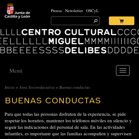
Prensa
Newsletter
OSCyL
Search
for:
Ok
Logo
Centro
Cultural
Miguel
Delibes
Menú
Toggle
navigati
Inicio
>
Área Socioeducativa
> Buenas conductas
BUENAS CONDUCTAS
Para que todas las personas disfruten de la experiencia, se pide
respetar los horarios, mantener los teléfonos móviles en silencio y
seguir las indicaciones del personal de sala. En las actividades
infantiles, es importante que las familias acompañen y supervisen