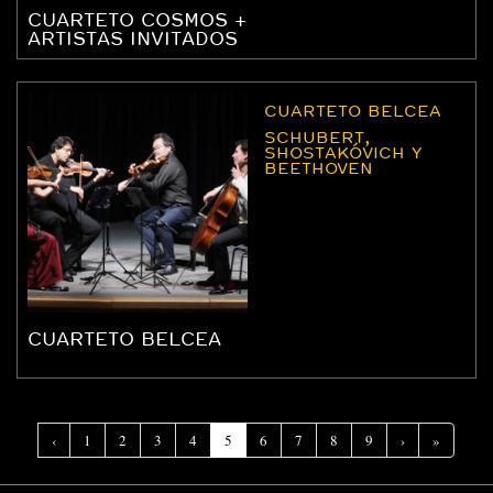
CUARTETO COSMOS +
ARTISTAS INVITADOS
CUARTETO BELCEA
SCHUBERT,
SHOSTAKÓVICH Y
BEETHOVEN
CUARTETO BELCEA
(Página
‹
1
2
3
4
5
6
7
8
9
›
»
actual)