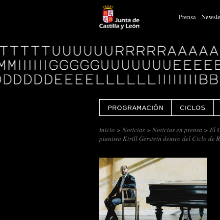
Prensa
Newsle
Logo
Centro
Cultural
Miguel
Delibes
PROGRAMACIÓN
CICLOS
Inicio
>
Noticias
>
Noticias en prensa
> El C
pianista Kirill Gerstein dentro del Ciclo de