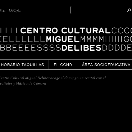
Search
tter
OSCyL
for:
Ok
HORARIO TAQUILLAS
EL CCMD
ÁREA SOCIOEDUCATIVA
entro Cultural Miguel Delibes acoge el domingo un recital con el
 Recitales y Música de Cámara