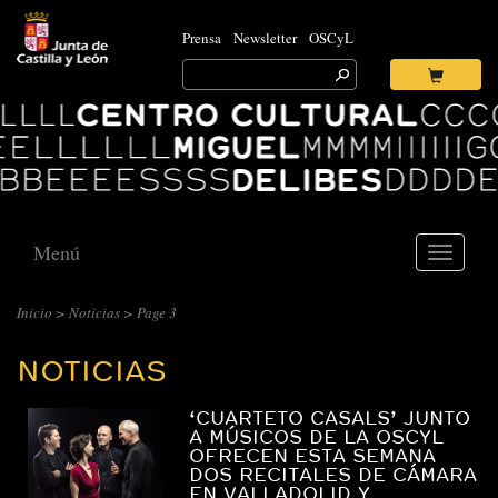
Prensa
Newsletter
OSCyL
Search
for:
Ok
Logo
Centro
Cultural
Miguel
Delibes
Menú
Toggle
navigati
CENTRO
Inicio
>
Noticias
> Page 3
CULTURAL
NOTICIAS
MIGUEL
DELIBES
‘CUARTETO CASALS’ JUNTO
::
A MÚSICOS DE LA OSCYL
OFRECEN ESTA SEMANA
ARCHIVO
DOS RECITALES DE CÁMARA
EN VALLADOLID Y