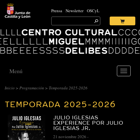
Prensa
Newsletter
OSCyL
Search
for:
Ok
Logo
Centro
Cultural
Miguel
Delibes
Menú
Toggle
navigati
CENTRO
Inicio
>
Programación
>
Temporada 2025-2026
CULTURAL
TEMPORADA 2025-2026
MIGUEL
DELIBES
JULIO IGLESIAS
::
EXPERIENCE POR JULIO
IGLESIAS JR.
ARCHIVO
21 noviembre 2026
-