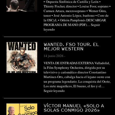
• Orquesta Sinfónica de Castilla y León •
Thierry Fischer, director • Louise Foor, soprano •
Carmen Artaza, mezzosoprano • Werner Güra,
tenor • José Antonio López, barítono • Coro de
la OSCyL • Orfeón Pamplonés DESCARGAR
PROGRAMA DE MANO (PDF)…
Seguir
leyendo
WANTED. FSO TOUR. EL
MEJOR WESTERN
14 junio 2026
-
VENTA DE ENTRADAS EXTERNA Valladolid,
la Film Symphony Orchestra, dirigida por su
televisivo y carismático director Constantino
Martínez-Orts, cabalga hacia el lejano oeste con
un programa legendario. La conquista del Oeste,
Los siete magníficos, El bueno, el feo y el…
Seguir leyendo
VÍCTOR MANUEL «SOLO A
SOLAS CONMIGO 2026»