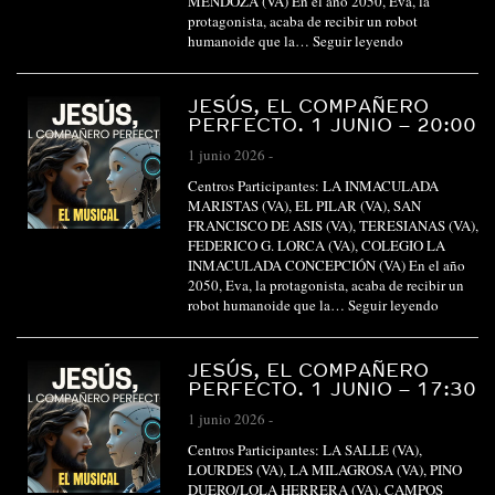
MENDOZA (VA) En el año 2050, Eva, la
protagonista, acaba de recibir un robot
humanoide que la…
Seguir leyendo
JESÚS, EL COMPAÑERO
PERFECTO. 1 JUNIO – 20:00
1 junio 2026
-
Centros Participantes: LA INMACULADA
MARISTAS (VA), EL PILAR (VA), SAN
FRANCISCO DE ASIS (VA), TERESIANAS (VA),
FEDERICO G. LORCA (VA), COLEGIO LA
INMACULADA CONCEPCIÓN (VA) En el año
2050, Eva, la protagonista, acaba de recibir un
robot humanoide que la…
Seguir leyendo
JESÚS, EL COMPAÑERO
PERFECTO. 1 JUNIO – 17:30
1 junio 2026
-
Centros Participantes: LA SALLE (VA),
LOURDES (VA), LA MILAGROSA (VA), PINO
DUERO/LOLA HERRERA (VA), CAMPOS