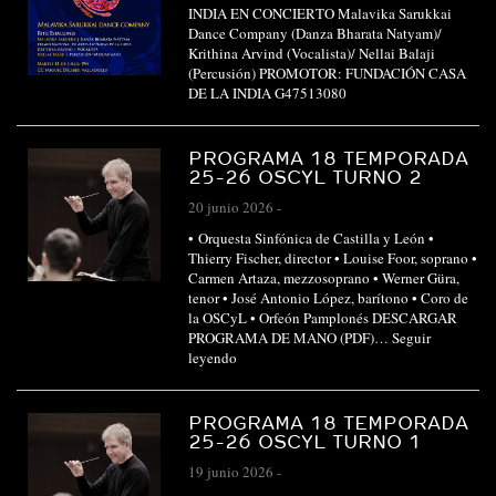
INDIA EN CONCIERTO Malavika Sarukkai
Dance Company (Danza Bharata Natyam)/
Krithina Arvind (Vocalista)/ Nellai Balaji
(Percusión) PROMOTOR: FUNDACIÓN CASA
DE LA INDIA G47513080
PROGRAMA 18 TEMPORADA
25-26 OSCYL TURNO 2
20 junio 2026
-
• Orquesta Sinfónica de Castilla y León •
Thierry Fischer, director • Louise Foor, soprano •
Carmen Artaza, mezzosoprano • Werner Güra,
tenor • José Antonio López, barítono • Coro de
la OSCyL • Orfeón Pamplonés DESCARGAR
PROGRAMA DE MANO (PDF)…
Seguir
leyendo
PROGRAMA 18 TEMPORADA
25-26 OSCYL TURNO 1
19 junio 2026
-