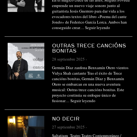
En el mágico cruce de las artes, Miguel Poveda
emprende un nuevo viaje sonoro junto al
guitarrista Jesús Guerrero para dar vida a los
evocadores textos del libro «Poema del cante
Jondo» de Federico García Lorca. Ambos han
conseguido crear…
Seguir leyendo
OUTRAS TRECE CANCIÓNS
BONITAS
28 septiembre 2025
-
Germán Díaz zanfona Benxamín Otero vientos
Vidya Shah cantante Tras el éxito de Trece
cancións bonitas, Germán Díaz y Benxamín
Otero se embarcan en una nueva aventura
musical: Outras trece cancións bonitas. Este
proyecto continúa su enfoque único de
fusionar…
Seguir leyendo
NO DECIR
27 septiembre 2025
-
Saltatium Teatro Teatro Contemporáneo /