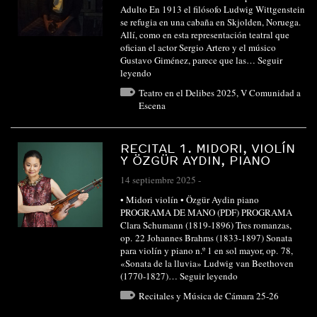
Adulto En 1913 el filósofo Ludwig Wittgenstein
se refugia en una cabaña en Skjolden, Noruega.
Allí, como en esta representación teatral que
ofician el actor Sergio Artero y el músico
Gustavo Giménez, parece que las…
Seguir
leyendo
Teatro en el Delibes 2025
,
V Comunidad a
Escena
RECITAL 1. MIDORI, VIOLÍN
Y ÖZGÜR AYDIN, PIANO
14 septiembre 2025
-
• Midori violín • Özgür Aydin piano
PROGRAMA DE MANO (PDF) PROGRAMA
Clara Schumann (1819-1896) Tres romanzas,
op. 22 Johannes Brahms (1833-1897) Sonata
para violín y piano n.º 1 en sol mayor, op. 78,
«Sonata de la lluvia» Ludwig van Beethoven
(1770-1827)…
Seguir leyendo
Recitales y Música de Cámara 25-26