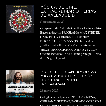
MÚSICA DE CINE.
EXTRAORDINARIO FERIAS
DE VALLADOLID
5 septiembre 2025
-
• Orquesta Sinfónica de Castilla y León • Néstor
Bayona, director PROGRAMA MAX STEINER
(1888-1971) Casablanca (1942): Suite
BERNARD HERRMANN (1911-1975) Pero,
¿quién mató a Harry? (1955): Un retrato de
«Hitch» ENNIO MORRICONE (1928-2020)
Cinema Paradiso (1988): -Tema principal -Tema
de…
Seguir leyendo
PROYECTO CANTAMOR 28
MAYO 20:00 H. SI JESÚS
HUBIERA TENIDO
INSTAGRAM
28 mayo 2025
-
Colegios participantes: CEIP JUAN MENA,
CEIP PAN Y GUINDAS, SAGRADO CORAZÓN
CORAZONISTAS, SANTA RITA Proyecto