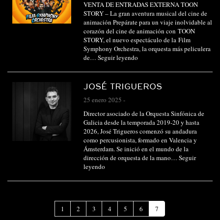
VENTA DE ENTRADAS EXTERNA TOON
STORY – La gran aventura musical del cine de
animación Prepárate para un viaje inolvidable al
corazón del cine de animación con TOON
STORY, el nuevo espectáculo de la Film
Symphony Orchestra, la orquesta más peliculera
de…
Seguir leyendo
JOSÉ TRIGUEROS
25 enero 2025
-
Director asociado de la Orquesta Sinfónica de
Galicia desde la temporada 2019-20 y hasta
2026, José Trigueros comenzó su andadura
como percusionista, formado en Valencia y
Ámsterdam. Se inició en el mundo de la
dirección de orquesta de la mano…
Seguir
leyendo
(Página
1
2
3
4
5
6
7
actual)