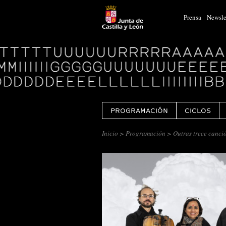
Prensa
Newsle
Logo
Centro
Cultural
Miguel
Delibes
PROGRAMACIÓN
CICLOS
Inicio
>
Programación
> Outras trece canci