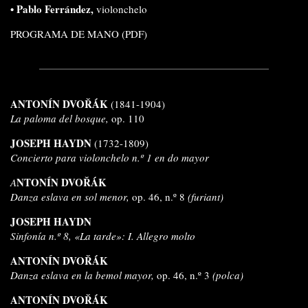
• Pablo Ferrández,
violonchelo
PROGRAMA DE MANO (PDF)
ANTONÍN DVOŘÁK
(1841-1904)
La paloma del bosque,
op. 110
JOSEPH HAYDN
(1732-1809)
Concierto para violonchelo n.º 1 en do mayor
NTONÍN DVOŘÁK
A
Danza eslava en sol menor,
op. 46, n.º 8
(furiant)
JOSEPH HAYDN
Sinfonía n.º 8, «La tarde»: I. Allegro molto
ANTONÍN DVOŘÁK
Danza eslava en la bemol mayor,
op. 46, n.º 3
(polca)
ANTONÍN DVOŘÁK