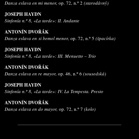
Danza eslava en mi menor,
op. 72, n.º 2
(starodávný)
JOSEPH HAYDN
Sinfonía n.º 8, «La tarde»: II. Andante
ANTONÍN DVOŘÁK
Danza eslava en si bemol menor,
op. 72, n.º 5
(špacírka)
JOSEPH HAYDN
Sinfonía n.º 8, «La tarde»: III. Menuetto – Trio
ANTONÍN DVOŘÁK
Danza eslava en re mayor,
op. 46, n.º 6
(sousedská)
JOSEPH HAYDN
Sinfonía n.º 8, «La tarde»: IV. La Tempesta. Presto
ANTONÍN DVOŘÁK
Danza eslava en do mayor,
op. 72, n.º 7
(kolo)