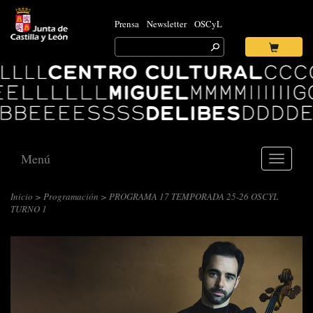
Prensa
Newsletter
OSCyL
Search
for:
Ok
Logo
Centro
Cultural
Miguel
Delibes
Menú
Toggle
navigati
Inicio
>
Programación
> PROGRAMA 17 TEMPORADA 25-26 OSCYL
TURNO 1