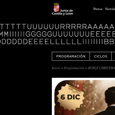
Prensa
Newsle
Logo
Centro
Cultural
Miguel
Delibes
PROGRAMACIÓN
CICLOS
Inicio
>
Programación
> BUBLÉ CHRISTMA