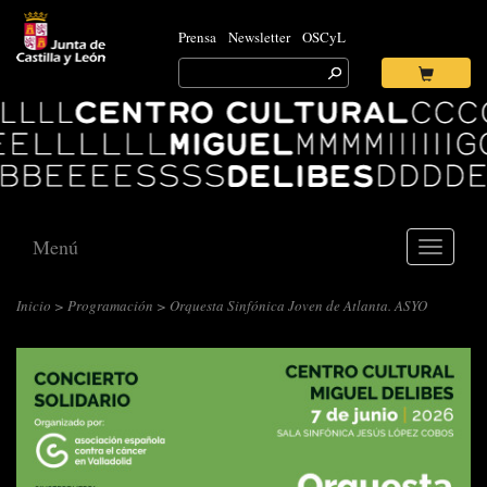
Prensa
Newsletter
OSCyL
Search
for:
Ok
Logo
Centro
Cultural
Miguel
Delibes
Menú
Toggle
navigati
Inicio
>
Programación
> Orquesta Sinfónica Joven de Atlanta. ASYO