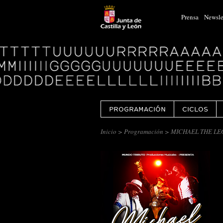
Prensa
Newsle
Logo
Centro
Cultural
Miguel
Delibes
PROGRAMACIÓN
CICLOS
Inicio
>
Programación
> MICHAEL THE LEG