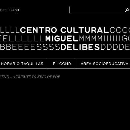
Search
tter
OSCyL
for:
Ok
HORARIO TAQUILLAS
EL CCMD
ÁREA SOCIOEDUCATIVA
END – A TRIBUTE TO KING OF POP