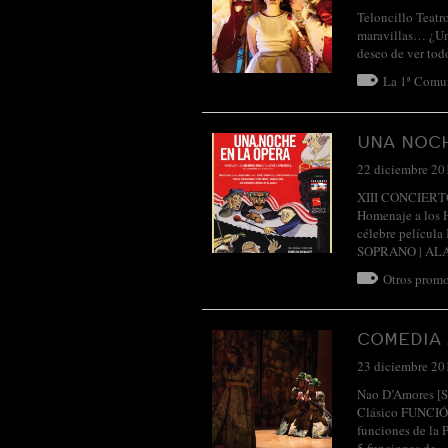
Teloncillo Teatr
maravillas… ¿Un 
deseo de ver tod
La 1ª Comu
UNA NOC
22 diciembre 20
XIII CONCIERT
Homenaje a los H
célebre películ
SOPRANO | A
Otros promo
COMEDIA
23 diciembre 20
Nao D’Amores [S
Clásico FUNCIÓ
funciones de la 