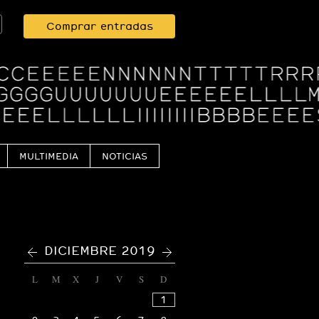
Comprar entradas
MULTIMEDIA
NOTICIAS
<
>
DICIEMBRE 2019
L
M
X
J
V
S
D
1