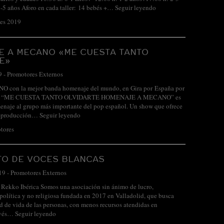
3-5 años Aforo en cada taller: 14 bebés +…
Seguir leyendo
bes 2019
E A MECANO «ME CUESTA TANTO
E»
9
-
Promotores Externos
 con la mejor banda homenaje del mundo, en Gira por España por
do. “ME CUESTA TANTO OLVIDARTE HOMENAJE A MECANO” es
enaje al grupo más importante del pop español. Un show que ofrece
 reproducción…
Seguir leyendo
tores
TO DE VOCES BLANCAS
19
-
Promotores Externos
Rekko Ibérica Somos una asociación sin ánimo de lucro,
política y no religiosa fundada en 2017 en Valladolid, que busca
ad de vida de las personas, con menos recursos atendidas en
avés…
Seguir leyendo