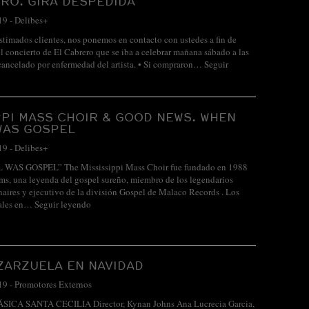
RO. GIRA DESPEDIDA
19
-
Delibes+
ados clientes, nos ponemos en contacto con ustedes a fin de
el concierto de El Cabrero que se iba a celebrar mañana sábado a las
cancelado por enfermedad del artista. • Si compraron…
Seguir
PPI MASS CHOIR & GOOD NEWS. WHEN
WAS GOSPEL
19
-
Delibes+
AS GOSPEL” The Mississippi Mass Choir fue fundado en 1988
ms, una leyenda del gospel sureño, miembro de los legendarios
aires y ejecutivo de la división Gospel de Malaco Records . Los
cales en…
Seguir leyendo
ZARZUELA EN NAVIDAD
19
-
Promotores Externos
CA SANTA CECILIA Director, Kynan Johns Ana Lucrecia Garcia,