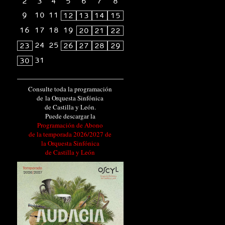
2
3
4
5
6
7
8
9
10
11
12
13
14
15
16
17
18
19
20
21
22
24
25
23
26
27
28
29
31
30
Consulte toda la programación
de la Orquesta Sinfónica
de Castilla y León.
Puede descargar la
Programación de Abono
de la temporada 2026/2027 de
la Orquesta Sinfónica
de Castilla y León