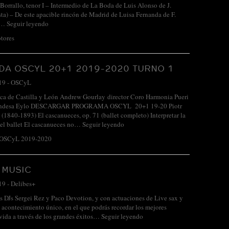
orrallo, tenor I – Intermedio de La Boda de Luis Alonso de J.
a) – De este apacible rincón de Madrid de Luisa Fernanda de F.
a…
Seguir leyendo
tores
A OSCYL 20+1 2019-2020 TURNO 1
19
-
OSCyL
ca de Castilla y León Andrew Gourlay director Coro Harmonia Pueri
Condesa Eylo DESCARGAR PROGRAMA OSCYL 20+1 19-20 Piotr
 (1840-1893) El cascanueces, op. 71 (ballet completo) Interpretar la
del ballet El cascanueces no…
Seguir leyendo
 OSCyL 2019-2020
 MUSIC
19
-
Delibes+
s DJs Sergei Rez y Paco Devotion, y con actuaciones de Live sax y
n acontecimiento único, en el que podrás recordar los mejores
ida a través de los grandes éxitos…
Seguir leyendo