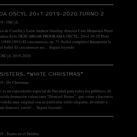
A OSCYL 20+1 2019-2020 TURNO 2
19
-
OSCyL
ca de Castilla y León Andrew Gourlay director Coro Harmonia Pueri
Condesa Eylo DESCARGAR PROGRAMA OSCYL 20+1 19-20 Piotr
 (1840-1893) El cascanueces, op. 71 (ballet completo) Interpretar la
del ballet El cascanueces no…
Seguir leyendo
 OSCyL 2019-2020
SISTERS. “WHITE CHRISTMAS”
19
-
D+ Christmas
’ es un espectáculo especial de Navidad para todos los públicos, de
ocida formación valenciana “Dómisol Sisters”, que viene a hacernos
videña muy original con su particular estilo elegante, divertido y
 más famosos ‘carols’…
Seguir leyendo
19
-
Teatro en el Delibes