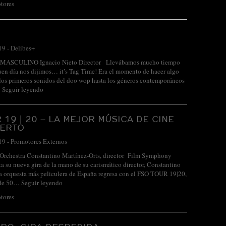
tores
19
-
Delibes+
ASCULINO Ignacio Nieto Director Llevábamos mucho tiempo
en día nos dijimos… it’s Tag Time! Era el momento de hacer algo
 los primeros sonidos del doo wop hasta los géneros contemporáneos
…
Seguir leyendo
 19 | 20 – LA MEJOR MÚSICA DE CINE
IERTO
19
-
Promotores Externos
rchestra Constantino Martínez-Orts, director Film Symphony
ta su nueva gira de la mano de su carismático director, Constantino
a orquesta más peliculera de España regresa con el FSO TOUR 19|20,
 de 50…
Seguir leyendo
tores