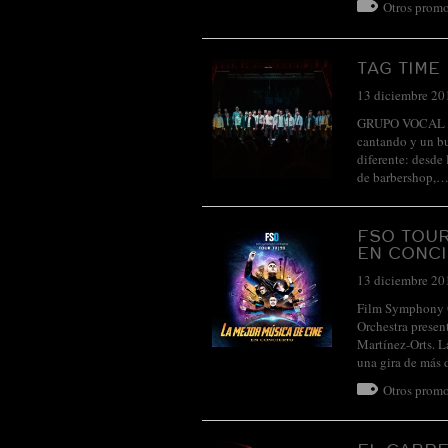
Otros promo
TAG TIME
13 diciembre 20
GRUPO VOCAL M
cantando y un bu
diferente: desde
de barbershop,
FSO TOUR
EN CONC
13 diciembre 20
Film Symphony O
Orchestra presen
Martínez-Orts. L
una gira de más
Otros promo