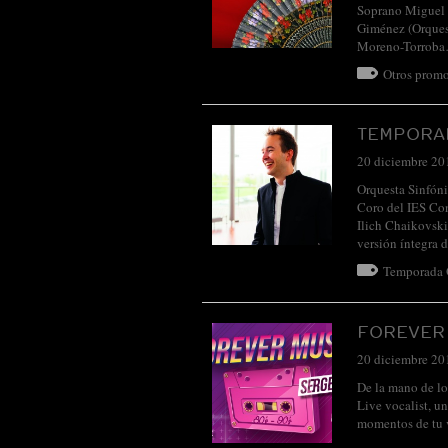
Soprano Miguel B
Giménez (Orquest
Moreno-Torrob
Otros promo
TEMPORAD
20 diciembre 20
Orquesta Sinfóni
Coro del IES 
Ilich Chaikovski
versión íntegra 
Temporada
FOREVER
20 diciembre 20
De la mano de lo
Live vocalist, u
momentos de tu v