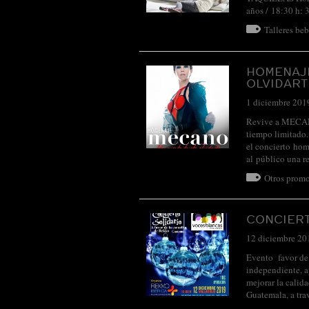
años / 18:30 h: 
Talleres be
HOMENAJ
OLVIDART
1 diciembre 201
Revive a MECANO
tiempo limita
el concierto hom
al público una
Otros promo
CONCIER
12 diciembre 20
Evento favor de 
independiente, a
mejorar la calid
Guatemala, a tr