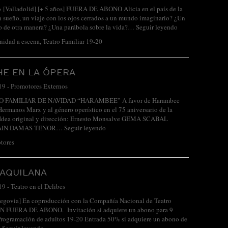
o [Valladolid] [+ 5 años] FUERA DE ABONO Alicia en el país de la
sueño, un viaje con los ojos cerrados a un mundo imaginario? ¿Un
o de otra manera? ¿Una parábola sobre la vida?…
Seguir leyendo
nidad a escena
,
Teatro Familiar 19-20
HE EN LA ÓPERA
19
-
Promotores Externos
O FAMILIAR DE NAVIDAD “HARAMBEE” A favor de Harambee
ermanos Marx y al género operístico en el 75 aniversario de la
a Idea original y dirección: Ernesto Monsalve GEMA SCABAL
LAIN DAMAS TENOR…
Seguir leyendo
tores
 AQUILANA
19
-
Teatro en el Delibes
egovia] En coproducción con la Compañía Nacional de Teatro
N FUERA DE ABONO. Invitación si adquiere un abono para 9
Programación de adultos 19-20 Entrada 50% si adquiere un abono de