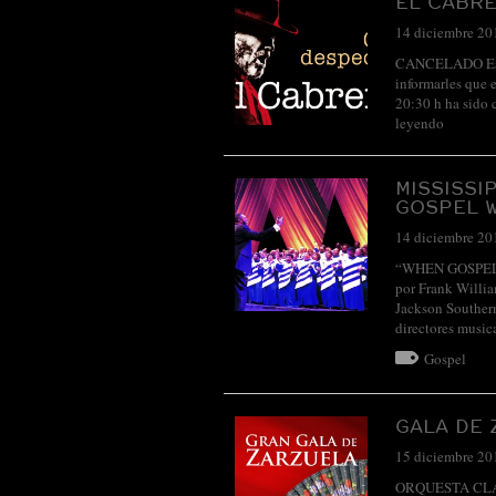
EL CABRE
14 diciembre 20
CANCELADO Estim
informarles que 
20:30 h ha sido 
leyendo
MISSISSI
GOSPEL 
14 diciembre 20
“WHEN GOSPEL W
por Frank Willia
Jackson Southern
directores musi
Gospel
GALA DE 
15 diciembre 20
ORQUESTA CLÁSI