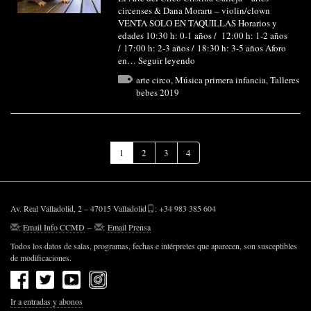
circenses & Dana Moraru – violin/clown
VENTA SOLO EN TAQUILLAS Horarios y
edades 10:30 h: 0-1 años / 12:00 h: 1-2 años
/ 17:00 h: 2-3 años / 18:30 h: 3-5 años Aforo
en…
Seguir leyendo
arte circo
,
Música primera infancia
,
Talleres
bebes 2019
(Página
1
2
3
4
actual)
Av. Real Valladolid, 2 – 47015 Valladolid
: +34 983 385 604
:
Email Info CCMD
–
:
Email Prensa
Todos los datos de salas, programas, fechas e intérpretes que aparecen, son susceptibles
de modificaciones.
Ir a entradas y abonos