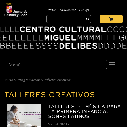
Prensa
Newsletter
OSCyL
Search
for:
Ok
Logo
Centro
Cultural
Miguel
Delibes
Menú
Toggle
navigati
CENTRO
Inicio
>
Programación
>
Talleres creativos
CULTURAL
TALLERES CREATIVOS
MIGUEL
DELIBES
TALLERES DE MÚSICA PARA
::
LA PRIMERA INFANCIA.
SONES LATINOS
ARCHIVO
5 abril 2020
-