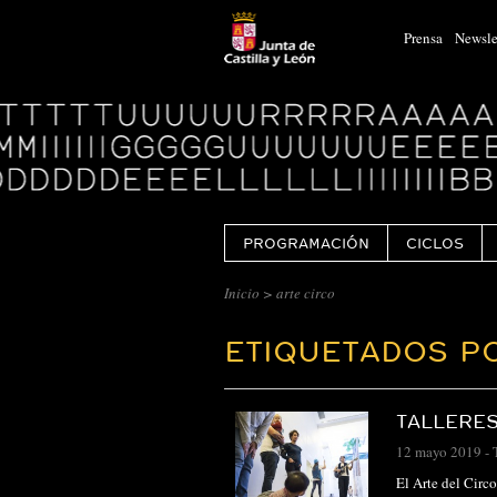
Prensa
Newsle
Logo
Centro
Cultural
Miguel
Delibes
PROGRAMACIÓN
CICLOS
Inicio
>
arte circo
ETIQUETADOS PO
TALLERES
12 mayo 2019
-
El Arte del Cir