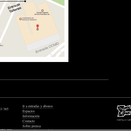
Ir a entradas y abonos
83 385
Espacios
Información
Contacto
Sobre prensa
retes que
Política de Privacidad