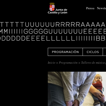
Prensa
Newsle
Logo
Centro
Cultural
Miguel
Delibes
PROGRAMACIÓN
CICLOS
Inicio
>
Programación
> Talleres de música 