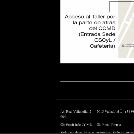
Av. Real Valladolid, 2 – 47015 Valladolid
: +34 9
604
:
Email Info CCMD
–
:
Email Prensa
Todos los datos de salas, programas, fechas e intérp