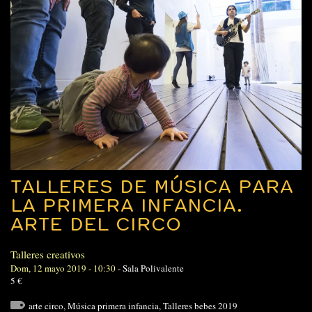
TALLERES DE MÚSICA PARA
LA PRIMERA INFANCIA.
ARTE DEL CIRCO
Talleres creativos
Dom, 12 mayo 2019 - 10:30
-
Sala Polivalente
5 €
arte circo
,
Música primera infancia
,
Talleres bebes 2019