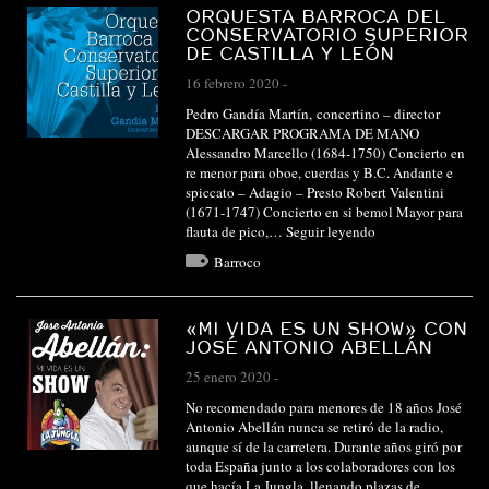
ORQUESTA BARROCA DEL
CONSERVATORIO SUPERIOR
DE CASTILLA Y LEÓN
16 febrero 2020
-
Pedro Gandía Martín, concertino – director
DESCARGAR PROGRAMA DE MANO
Alessandro Marcello (1684-1750) Concierto en
re menor para oboe, cuerdas y B.C. Andante e
spiccato – Adagio – Presto Robert Valentini
(1671-1747) Concierto en si bemol Mayor para
flauta de pico,…
Seguir leyendo
Barroco
«MI VIDA ES UN SHOW» CON
JOSÉ ANTONIO ABELLÁN
25 enero 2020
-
No recomendado para menores de 18 años José
Antonio Abellán nunca se retiró de la radio,
aunque sí de la carretera. Durante años giró por
toda España junto a los colaboradores con los
que hacía La Jungla, llenando plazas de…