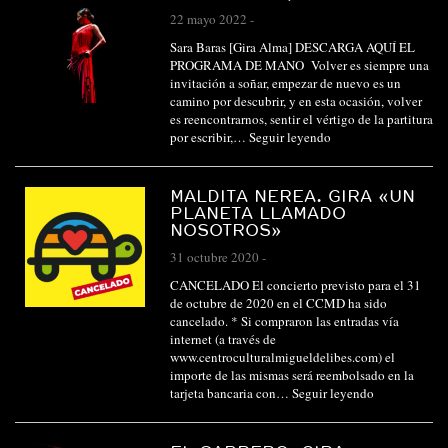
22 mayo 2022
-
Sara Baras [Gira Alma] DESCARGA AQUÍ EL
PROGRAMA DE MANO Volver es siempre una
invitación a soñar, empezar de nuevo es un
camino por descubrir, y en esta ocasión, volver
es reencontrarnos, sentir el vértigo de la partitura
por escribir,…
Seguir leyendo
MALDITA NEREA. GIRA «UN
PLANETA LLAMADO
NOSOTROS»
31 octubre 2020
-
CANCELADO El concierto previsto para el 31
de octubre de 2020 en el CCMD ha sido
cancelado. * Si compraron las entradas vía
internet (a través de
www.centroculturalmigueldelibes.com) el
importe de las mismas será reembolsado en la
tarjeta bancaria con…
Seguir leyendo