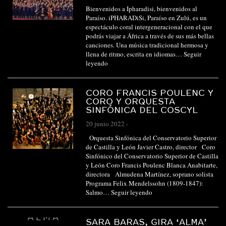
Bienvenidos a Ipharadisi, bienvenidos al
Paraíso. iPHARADiSi, Paraíso en Zulú, es un
espectáculo coral intergeneracional con el que
podrás viajar a África a través de sus más bellas
canciones. Una música tradicional hermosa y
llena de ritmo, escrita en idiomas…
Seguir
leyendo
CORO FRANCIS POULENC Y
CORO Y ORQUESTA
SINFÓNICA DEL COSCYL
20 junio 2022
-
Orquesta Sinfónica del Conservatorio Superior
de Castilla y León Javier Castro, director Coro
Sinfónico del Conservatorio Superior de Castilla
y León Coro Francis Poulenc Blanca Anabitarte,
directora Almudena Martínez, soprano solista
Programa Felix Mendelssohn (1809-1847):
Salmo…
Seguir leyendo
SARA BARAS, GIRA ‘ALMA’