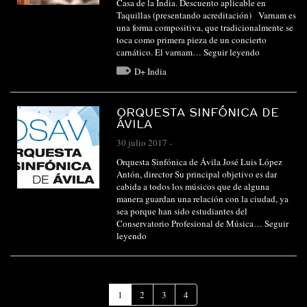
Casa de la India. Descuento aplicable en
Taquillas (presentando acreditación) Varnam es
una forma compositiva, que tradicionalmente se
toca como primera pieza de un concierto
carnático. El varnam…
Seguir leyendo
D+ India
ORQUESTA SINFÓNICA DE
ÁVILA
30 julio 2017
-
Orquesta Sinfónica de Ávila José Luis López
Antón, director Su principal objetivo es dar
cabida a todos los músicos que de alguna
manera guardan una relación con la ciudad, ya
sea porque han sido estudiantes del
Conservatorio Profesional de Música…
Seguir
leyendo
(Página
1
2
3
4
actual)