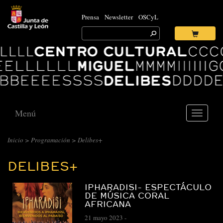
Prensa
Newsletter
OSCyL
Search
for:
Ok
Logo
Centro
Cultural
Miguel
Delibes
Menú
Toggle
navigati
CENTRO
Inicio
>
Programación
>
Delibes+
CULTURAL
DELIBES+
MIGUEL
DELIBES
IPHARADISI- ESPECTÁCULO
::
DE MÚSICA CORAL
AFRICANA
ARCHIVO
21 mayo 2023
-