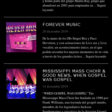
y formó parte del grupo Manta Ray, grupo que
abandonó en 2001 para emprender su…
Seguir
leyendo
FOREVER MUSIC
20 diciembre 2019
-
De la mano de los DJs Sergei Rez y Paco
Devotion, y con actuaciones de Live sax y Live
vocalist, un acontecimiento único, en el que
podrás recordar los mejores momentos de tu vida
a través de los grandes éxitos…
Seguir leyendo
MISSISSIPPI MASS CHOIR &
GOOD NEWS. WHEN GOSPEL
WAS GOSPEL
14 diciembre 2019
-
“WHEN GOSPEL WAS GOSPEL” The
Mississippi Mass Choir fue fundado en 1988 por
Frank Williams, una leyenda del gospel sureño,
miembro de los legendarios Jackson
Southernaires y ejecutivo de la división Gospel