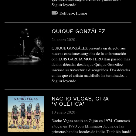
Seguir leyendo
Delibes+
,
Humor
QUIQUE GONZÁLEZ
24 enero 2020
-
QUIQUE GONZÁLEZ presenta en directo sus
nuevas canciones surgidas de la colaboración
con LUIS GARCÍA MONTERO Han pasado más
de dos décadas desde que Quique González
iniciase su trayectoria discográfica. Dos décadas
en las que el artista madrileño ha terminado…
Seguir leyendo
NACHO VEGAS, GIRA
‘VIOLÉTICA’
10 enero 2020
-
Nacho Vegas nació en Gijón en 1974. Comenzó
a tocar en 1990 con Eliminator Jr, una de las
primeras bandas locales de indie. También fundó