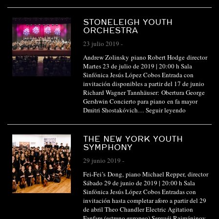
STONELEIGH YOUTH
ORCHESTRA
23 julio 2019
-
Andrew Zolinsky piano Robert Hodge director
Martes 23 de julio de 2019 | 20:00 h Sala
Sinfónica Jesús López Cobos Entrada con
invitación disponibles a partir del 17 de junio
Richard Wagner Tannhäuser: Obertura George
Gershwin Concierto para piano en fa mayor
Dmitri Shostakóvich…
Seguir leyendo
THE NEW YORK YOUTH
SYMPHONY
29 junio 2019
-
Fei-Fei’s Dong, piano Michael Repper, director
Sábado 29 de junio de 2019 | 20:00 h Sala
Sinfónica Jesús López Cobos Entradas con
invitación hasta completar aforo a partir del 29
de abril Theo Chandler Electric Agitation
Fanfare (estreno europeo) Serguéi Rajmáninov