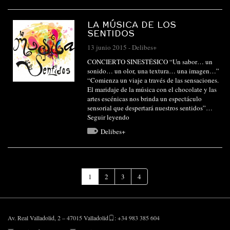
LA MÚSICA DE LOS
SENTIDOS
13 junio 2015
-
Delibes+
CONCIERTO SINESTÉSICO “Un sabor… un
sonido… un olor, una textura… una imagen…”
“Comienza un viaje a través de las sensaciones.
El maridaje de la música con el chocolate y las
artes escénicas nos brinda un espectáculo
sensorial que despertará nuestros sentidos”…
Seguir leyendo
Delibes+
(Página
1
2
3
4
actual)
Av. Real Valladolid, 2 – 47015 Valladolid
: +34 983 385 604