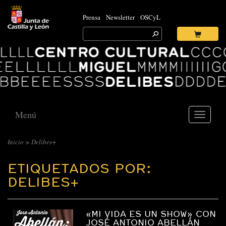
Prensa
Newsletter
OSCyL
Search
for:
Ok
Logo
Centro
Cultural
Miguel
Delibes
Menú
Toggle
navigati
Inicio
>
Delibes+
ETIQUETADOS POR:
DELIBES+
«MI VIDA ES UN SHOW» CON
JOSÉ ANTONIO ABELLÁN