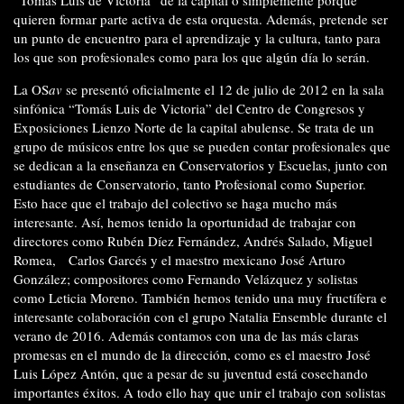
“Tomás Luis de Victoria” de la capital o simplemente porque
quieren formar parte activa de esta orquesta. Además, pretende ser
un punto de encuentro para el aprendizaje y la cultura, tanto para
los que son profesionales como para los que algún día lo serán.
La OS
av
se presentó oficialmente el 12 de julio de 2012 en la sala
sinfónica “Tomás Luis de Victoria” del Centro de Congresos y
Exposiciones Lienzo Norte de la capital abulense. Se trata de un
grupo de músicos entre los que se pueden contar profesionales que
se dedican a la enseñanza en Conservatorios y Escuelas, junto con
estudiantes de Conservatorio, tanto Profesional como Superior.
Esto hace que el trabajo del colectivo se haga mucho más
interesante. Así, hemos tenido la oportunidad de trabajar con
directores como Rubén Díez Fernández, Andrés Salado, Miguel
Romea, Carlos Garcés y el maestro mexicano José Arturo
González; compositores como Fernando Velázquez y solistas
como Leticia Moreno. También hemos tenido una muy fructífera e
interesante colaboración con el grupo Natalia Ensemble durante el
verano de 2016. Además contamos con una de las más claras
promesas en el mundo de la dirección, como es el maestro José
Luis López Antón, que a pesar de su juventud está cosechando
importantes éxitos. A todo ello hay que unir el trabajo con solistas