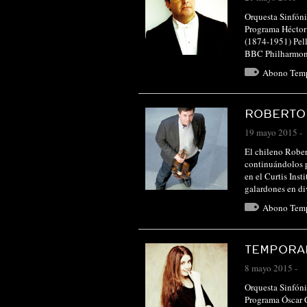
Orquesta Sinfóni
Programa Héctor 
(1874-1951) Pell
BBC Philharmon
Abono Tem
ROBERTO
19 mayo 2015
-
El chileno Rober
continuándolos 
en el Curtis Ins
galardones en d
Abono Tem
TEMPORAD
8 mayo 2015
-
Orquesta Sinfóni
Programa Óscar 