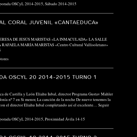
porada OSCyL 2014-2015
,
Sábado 2014-2015
VAL CORAL JUVENIL «CANTAEDUCA»
 TERESA DE JESÚS MARISTAS «LA INMACULADA» LA SALLE
 RAFAELA MARÍA MARISTAS «Centro Cultural Vallisoletano»
5
tores
A OSCYL 20 2014-2015 TURNO 1
ca de Castilla y León Eliahu Inbal, director Programa Gustav Mahler
onía nº 7 en Si menor, La canción de la noche De nuevo tenemos la
 con el director Eliahu Inbal completando así el excelente…
Seguir
porada OSCyL 2014-2015
,
Proximidad Ávila 14-15