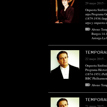
29 mayo 2015
-
Orquesta Sinfóni
arpa Programa G
(1879-1936) Impr
arpa y orquesta
Abono Tem
Burgos 14-
Astorga La
TEMPORAD
22 mayo 2015
-
Orquesta Sinfóni
Programa Héctor 
(1874-1951) Pell
BBC Philharmon
Abono Tem
TEMPORAD
21 mayo 2015
-