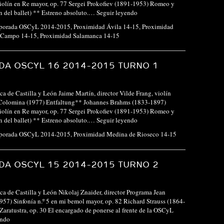
iolín en Re mayor, op. 77 Sergei Prokofiev (1891-1953) Romeo y
ón del ballet) ** Estreno absoluto.…
Seguir leyendo
porada OSCyL 2014-2015
,
Proximidad Ávila 14-15
,
Proximidad
 Campo 14-15
,
Proximidad Salamanca 14-15
A OSCYL 16 2014-2015 TURNO 1
ca de Castilla y León Jaime Martín, director Vilde Frang, violín
Colomina (1977) Entfaltung** Johannes Brahms (1833-1897)
iolín en Re mayor, op. 77 Sergei Prokofiev (1891-1953) Romeo y
ón del ballet) ** Estreno absoluto.…
Seguir leyendo
porada OSCyL 2014-2015
,
Proximidad Medina de Rioseco 14-15
A OSCYL 15 2014-2015 TURNO 2
ca de Castilla y León Nikolaj Znaider, director Programa Jean
957) Sinfonía n.º 5 en mi bemol mayor, op. 82 Richard Strauss (1864-
Zaratustra, op. 30 El encargado de ponerse al frente de la OSCyL
endo