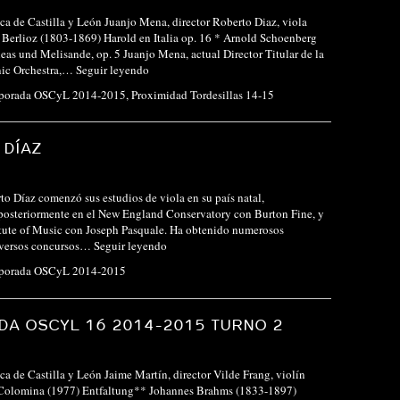
ca de Castilla y León Juanjo Mena, director Roberto Diaz, viola
Berlioz (1803-1869) Harold en Italia op. 16 * Arnold Schoenberg
eas und Melisande, op. 5 Juanjo Mena, actual Director Titular de la
ic Orchestra,…
Seguir leyendo
porada OSCyL 2014-2015
,
Proximidad Tordesillas 14-15
 DÍAZ
to Díaz comenzó sus estudios de viola en su país natal,
posteriormente en el New England Conservatory con Burton Fine, y
titute of Music con Joseph Pasquale. Ha obtenido numerosos
iversos concursos…
Seguir leyendo
porada OSCyL 2014-2015
A OSCYL 16 2014-2015 TURNO 2
ca de Castilla y León Jaime Martín, director Vilde Frang, violín
Colomina (1977) Entfaltung** Johannes Brahms (1833-1897)