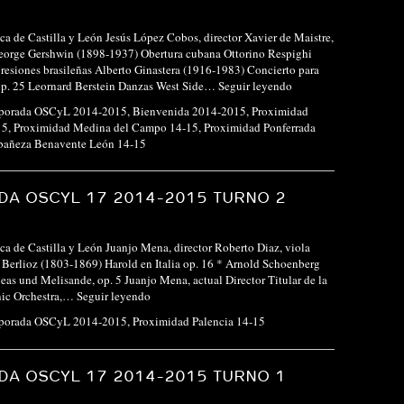
ca de Castilla y León Jesús López Cobos, director Xavier de Maistre,
eorge Gershwin (1898-1937) Obertura cubana Ottorino Respighi
esiones brasileñas Alberto Ginastera (1916-1983) Concierto para
 op. 25 Leornard Berstein Danzas West Side…
Seguir leyendo
porada OSCyL 2014-2015
,
Bienvenida 2014-2015
,
Proximidad
15
,
Proximidad Medina del Campo 14-15
,
Proximidad Ponferrada
 bañeza Benavente León 14-15
A OSCYL 17 2014-2015 TURNO 2
ca de Castilla y León Juanjo Mena, director Roberto Diaz, viola
Berlioz (1803-1869) Harold en Italia op. 16 * Arnold Schoenberg
eas und Melisande, op. 5 Juanjo Mena, actual Director Titular de la
ic Orchestra,…
Seguir leyendo
porada OSCyL 2014-2015
,
Proximidad Palencia 14-15
A OSCYL 17 2014-2015 TURNO 1