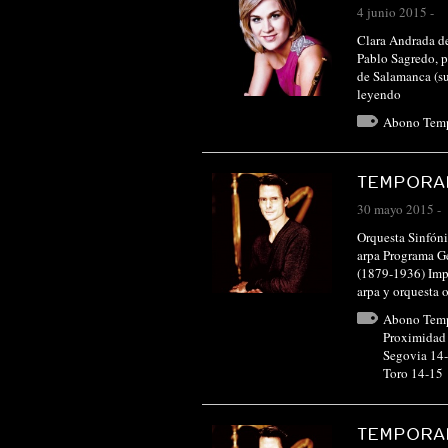
4 junio 2015
-
Clara Andrada de
Pablo Sagredo, p
de Salamanca (su
leyendo
Abono Tem
TEMPORAD
30 mayo 2015
-
Orquesta Sinfóni
arpa Programa G
(1879-1936) Impr
arpa y orquesta
Abono Tem
Proximidad
Segovia 14
Toro 14-15
TEMPORAD