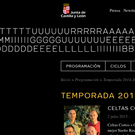
Prensa
Newsle
Logo
Centro
Cultural
Miguel
Delibes
PROGRAMACIÓN
CICLOS
CENTRO
Inicio
>
Programación
>
Temporada 2014-2
CULTURAL
TEMPORADA 201
MIGUEL
DELIBES
CELTAS C
::
2 julio 2015
-
ARCHIVO
Celtas Cortos + 
mejor Sueño Reco