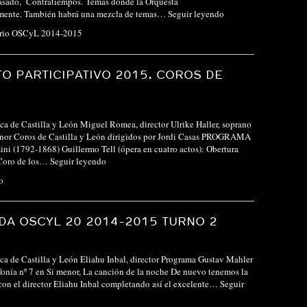
pasado, Contratiempos. Temas donde la Orquesta
almente. También habrá una mezcla de temas…
Seguir leyendo
ario OSCyL 2014-2015
O PARTICIPATIVO 2015. COROS DE
ca de Castilla y León Miguel Romea, director Ulrike Haller, soprano
tenor Coros de Castilla y León dirigidos por Jordi Casas PROGRAMA
ni (1792-1868) Guillermo Tell (ópera en cuatro actos): Obertura
 Coro de los…
Seguir leyendo
o
A OSCYL 20 2014-2015 TURNO 2
ca de Castilla y León Eliahu Inbal, director Programa Gustav Mahler
onía nº 7 en Si menor, La canción de la noche De nuevo tenemos la
 con el director Eliahu Inbal completando así el excelente…
Seguir