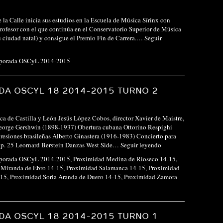
 la Calle inicia sus estudios en la Escuela de Música Sírinx con
rofesor con el que continúa en el Conservatorio Superior de Música
 ciudad natal) y consigue el Premio Fin de Carrera.…
Seguir
porada OSCyL 2014-2015
A OSCYL 18 2014-2015 TURNO 2
ca de Castilla y León Jesús López Cobos, director Xavier de Maistre,
eorge Gershwin (1898-1937) Obertura cubana Ottorino Respighi
esiones brasileñas Alberto Ginastera (1916-1983) Concierto para
 op. 25 Leornard Berstein Danzas West Side…
Seguir leyendo
porada OSCyL 2014-2015
,
Proximidad Medina de Rioseco 14-15
,
 Miranda de Ebro 14-15
,
Proximidad Salamanca 14-15
,
Proximidad
-15
,
Proximidad Soria Aranda de Duero 14-15
,
Proximidad Zamora
A OSCYL 18 2014-2015 TURNO 1