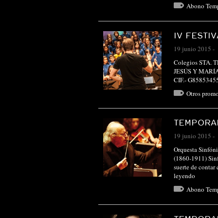
Abono Tem
IV FESTI
19 junio 2015
-
Colegios STA.
JESÚS Y MARÍA
CIF.- G8585345
Otros promo
TEMPORAD
19 junio 2015
-
Orquesta Sinfóni
(1860-1911) Sinf
suerte de contar
leyendo
Abono Tem