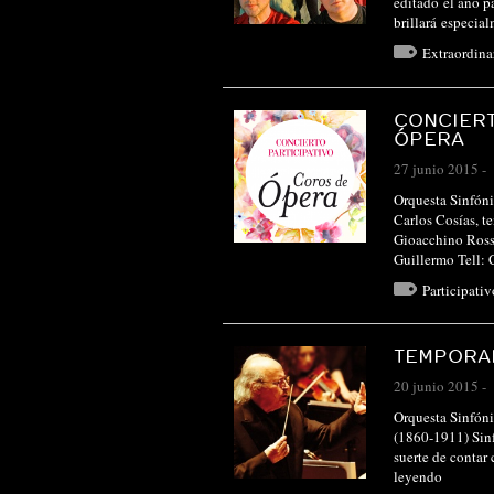
editado el año 
brillará especi
Extraordin
CONCIERT
ÓPERA
27 junio 2015
-
Orquesta Sinfóni
Carlos Cosías, 
Gioacchino Rossi
Guillermo Tell:
Participativ
TEMPORAD
20 junio 2015
-
Orquesta Sinfóni
(1860-1911) Sinf
suerte de contar
leyendo