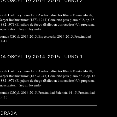
A OSCYL 19 2014-2015 TURNO 2
ca de Castilla y León John Axelrod, director Khatia Buniatishvili,
Sergei Rachmaninov (1873-1943) Concierto para piano nº 2, op. 18
(1882-1971) El pájaro de fuego (Ballet en dos cuadros) Un programa
 impactantes…
Seguir leyendo
porada OSCyL 2014-2015
,
Espectacular 2014-2015
,
Proximidad
14-15
A OSCYL 19 2014-2015 TURNO 1
ca de Castilla y León John Axelrod, director Khatia Buniatishvili,
Sergei Rachmaninov (1873-1943) Concierto para piano n.º 2, op. 18
(1882-1971) El pájaro de fuego (Ballet en dos cuadros) Un programa
 impactantes…
Seguir leyendo
porada OSCyL 2014-2015
,
Proximidad Palencia 14-15
,
Proximidad
 14-15
NDRADA