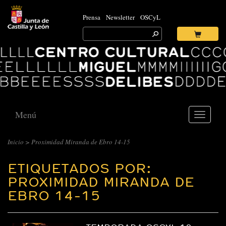
Prensa
Newsletter
OSCyL
Search
for:
Ok
Logo
Centro
Cultural
Miguel
Delibes
Menú
Toggle
navigati
Inicio
>
Proximidad Miranda de Ebro 14-15
ETIQUETADOS POR:
PROXIMIDAD MIRANDA DE
EBRO 14-15