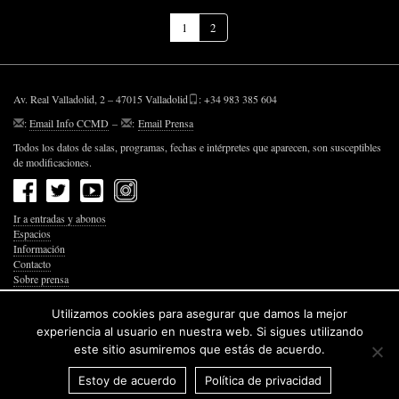
(Página
1
2
actual)
Av. Real Valladolid, 2 – 47015 Valladolid
: +34 983 385 604
:
Email Info CCMD
–
:
Email Prensa
Todos los datos de salas, programas, fechas e intérpretes que aparecen, son susceptibles
de modificaciones.
Ir a entradas y abonos
Espacios
Información
Contacto
Sobre prensa
Política de Privacidad
Política de Cookies
Utilizamos cookies para asegurar que damos la mejor
Accesibilidad Web
experiencia al usuario en nuestra web. Si sigues utilizando
este sitio asumiremos que estás de acuerdo.
Estoy de acuerdo
Política de privacidad
© 2026 Junta de Castilla y León