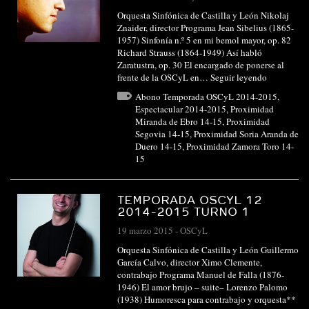
Orquesta Sinfónica de Castilla y León Nikolaj
Znaider, director Programa Jean Sibelius (1865-
1957) Sinfonía n.º 5 en mi bemol mayor, op. 82
Richard Strauss (1864-1949) Así habló
Zaratustra, op. 30 El encargado de ponerse al
frente de la OSCyL en…
Seguir leyendo
Abono Temporada OSCyL 2014-2015
,
Espectacular 2014-2015
,
Proximidad
Miranda de Ebro 14-15
,
Proximidad
Segovia 14-15
,
Proximidad Soria Aranda de
Duero 14-15
,
Proximidad Zamora Toro 14-
15
TEMPORADA OSCYL 12
2014-2015 TURNO 1
19 marzo 2015
-
OSCyL
Orquesta Sinfónica de Castilla y León Guillermo
García Calvo, director Ximo Clemente,
contrabajo Programa Manuel de Falla (1876-
1946) El amor brujo – suite– Lorenzo Palomo
(1938) Humoresca para contrabajo y orquesta**