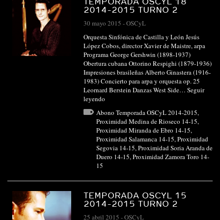
TEMPORADA OSCYL 18
2014-2015 TURNO 2
30 mayo 2015
-
OSCyL
Orquesta Sinfónica de Castilla y León Jesús
López Cobos, director Xavier de Maistre, arpa
Programa George Gershwin (1898-1937)
Obertura cubana Ottorino Respighi (1879-1936)
Impresiones brasileñas Alberto Ginastera (1916-
1983) Concierto para arpa y orquesta op. 25
Leornard Berstein Danzas West Side…
Seguir
leyendo
Abono Temporada OSCyL 2014-2015
,
Proximidad Medina de Rioseco 14-15
,
Proximidad Miranda de Ebro 14-15
,
Proximidad Salamanca 14-15
,
Proximidad
Segovia 14-15
,
Proximidad Soria Aranda de
Duero 14-15
,
Proximidad Zamora Toro 14-
15
TEMPORADA OSCYL 15
2014-2015 TURNO 2
25 abril 2015
-
OSCyL