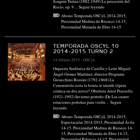
Joaquín Turina (1882-1949) La procesión del
Rocío, op. 9…
Seguir leyendo
Abono Temporada OSCyL 2014-2015
,
Proximidad Medina de Rioseco 14-15
,
Proximidad Miranda de Ebro 14-15
TEMPORADA OSCYL 10
2014-2015 TURNO 2
14 febrero 2015
-
OSCyL
Orquesta Sinfónica de Castilla y León Miguel
Ángel Gómez Martínez, director Programa
Gioacchino Rossini (1792-1868) La
Cenerentola ossia la bonta in triunfo (ópera
cómica en dos actos)* Obertura Astor Piazzolla
(1921-1992) Invierno porteño (De Las cuatro
estaciones porteñas para violín…
Seguir
leyendo
Abono Temporada OSCyL 2014-2015
,
Espectacular 2014-2015
,
Proximidad Ávila
14-15
,
Proximidad Medina de Rioseco 14-
15
,
Proximidad Miranda de Ebro 14-15
,
Proximidad Palencia 14-15
,
Proximidad