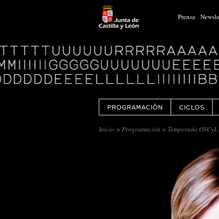
Prensa
Newsle
Logo
Centro
Cultural
Miguel
Delibes
PROGRAMACIÓN
CICLOS
Inicio
>
Programación
> Temporada OSCyL 5