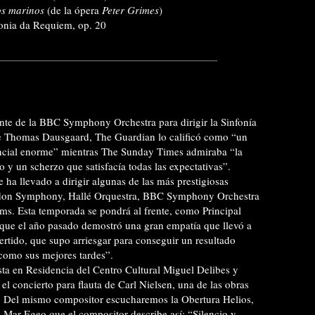
os marinos
(de la ópera
Peter Grimes
)
onia da Requiem, op. 20
te de la BBC Symphony Orchestra para dirigir la Sinfonía
de Thomas Dausgaard, The Guardian lo calificó como “un
encial enorme” mientras The Sunday Times admiraba “la
 y un scherzo que satisfacía todas las expectativas”.
 ha llevado a dirigir algunas de las más prestigiosas
ndon Symphony, Hallé Orquestra, BBC Symphony Orchestra
oms. Esta temporada se pondrá al frente, como Principal
 que el año pasado demostró una gran empatía que llevó a
overtido, que supo arriesgar para conseguir un resultado
 como sus mejores tardes”.
ista en Residencia del Centro Cultural Miguel Delibes y
el concierto para flauta de Carl Nielsen, una de las obras
co. Del mismo compositor escucharemos la Obertura Helios,
l Mar Egeo que el compositor describe así: “Silencio y