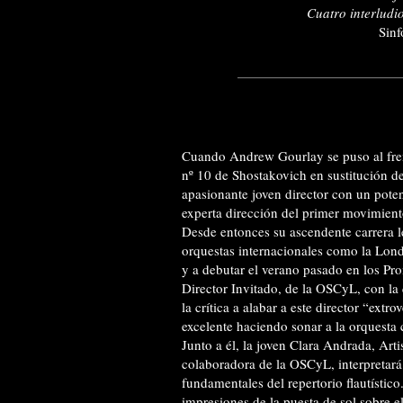
Cuatro interludi
Sinf
Cuando Andrew Gourlay se puso al fren
nº 10 de Shostakovich en sustitución 
apasionante joven director con un pot
experta dirección del primer movimiento
Desde entonces su ascendente carrera le
orquestas internacionales como la Lo
y a debutar el verano pasado en los Pr
Director Invitado, de la OSCyL, con la
la crítica a alabar a este director “extr
excelente haciendo sonar a la orquesta
Junto a él, la joven Clara Andrada, Art
colaboradora de la OSCyL, interpretará 
fundamentales del repertorio flautísti
impresiones de la puesta de sol sobre e