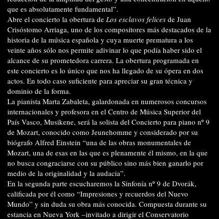
que es absolutamente fundamental”.
Abre el concierto la obertura de
Los esclavos felices
de Juan
Crisóstomo Arriaga, uno de los compositores más destacados de la
historia de la música española y cuya muerte prematura a los
veinte años sólo nos permite adivinar lo que podía haber sido el
alcance de su prometedora carrera. La obertura programada en
este concierto es lo único que nos ha llegado de su ópera en dos
actos. En todo caso suficiente para apreciar su gran técnica y
dominio de la forma.
La pianista Marta Zabaleta, galardonada en numerosos concursos
internacionales y profesora en el Centro de Música Superior del
País Vasco, Musikene, será la solista del Concierto para piano nº 9
de Mozart, conocido como Jeunehomme y considerado por su
biógrafo Alfred Einstein “una de las obras monumentales de
Mozart, una de esas en las que es plenamente él mismo, en la que
no busca congraciarse con su público sino más bien ganarlo por
medio de la originalidad y la audacia”.
En la segunda parte escucharemos la Sinfonía nº 9 de Dvorák,
calificada por él como “Impresiones y recuerdos del Nuevo
Mundo” y sin duda su obra más conocida. Compuesta durante su
estancia en Nueva York –invitado a dirigir el Conservatorio