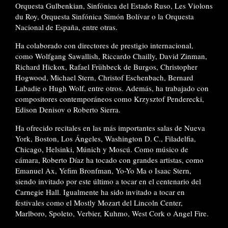
Orquesta Gulbenkian, Sinfónica del Estado Ruso, Les Violons
du Roy, Orquesta Sinfónica Simón Bolívar o la Orquesta
Nacional de España, entre otras.
Ha colaborado con directores de prestigio internacional,
como Wolfgang Sawallish, Riccardo Chailly, David Zinman,
Richard Hickox, Rafael Frühbeck de Burgos, Christopher
Hogwood, Michael Stern, Christof Eschenbach, Bernard
Labadie o Hugh Wolf, entre otros. Además, ha trabajado con
compositores contemporáneos como Krzysztof Penderecki,
Edison Denisov o Roberto Sierra.
Ha ofrecido recitales en las más importantes salas de Nueva
York, Boston, Los Ángeles, Washington D. C., Filadelfia,
Chicago, Helsinki, Múnich y Moscú. Como músico de
cámara, Roberto Díaz ha tocado con grandes artistas, como
Emanuel Ax, Yefim Bronfman, Yo-Yo Ma o Isaac Stern,
siendo invitado por este último a tocar en el centenario del
Carnegie Hall. Igualmente ha sido invitado a tocar en
festivales como el Mostly Mozart del Lincoln Center,
Marlboro, Spoleto, Verbier, Kuhmo, West Cork o Angel Fire.