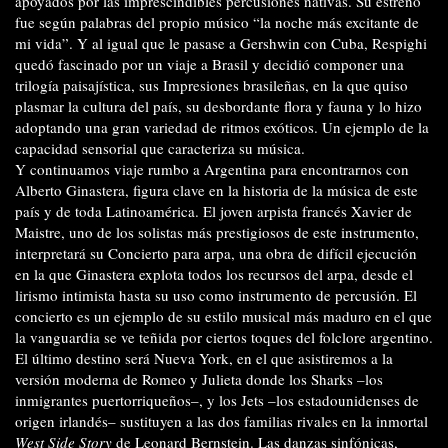
apoyados por las imprescindibles percusiones nativas. Su estreno
fue según palabras del propio músico “la noche más excitante de
mi vida”. Y al igual que le pasase a Gershwin con Cuba, Respighi
quedó fascinado por un viaje a Brasil y decidió componer una
trilogía paisajística, sus Impresiones brasileñas, en la que quiso
plasmar la cultura del país, su desbordante flora y fauna y lo hizo
adoptando una gran variedad de ritmos exóticos. Un ejemplo de la
capacidad sensorial que caracteriza su música.
Y continuamos viaje rumbo a Argentina para encontrarnos con
Alberto Ginastera, figura clave en la historia de la música de este
país y de toda Latinoamérica. El joven arpista francés Xavier de
Maistre, uno de los solistas más prestigiosos de este instrumento,
interpretará su Concierto para arpa, una obra de difícil ejecución
en la que Ginastera explota todos los recursos del arpa, desde el
lirismo intimista hasta su uso como instrumento de percusión. El
concierto es un ejemplo de su estilo musical más maduro en el que
la vanguardia se ve teñida por ciertos toques del folclore argentino.
El último destino será Nueva York, en el que asistiremos a la
versión moderna de Romeo y Julieta donde los Sharks –los
inmigrantes puertorriqueños–, y los Jets –los estadounidenses de
origen irlandés– sustituyen a las dos familias rivales en la inmortal
West Side Story
de Leonard Bernstein. Las danzas sinfónicas,