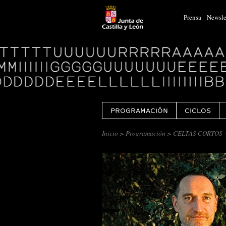
Prensa
Newsle
Logo
Centro
Cultural
Miguel
Delibes
PROGRAMACIÓN
CICLOS
Inicio
>
Programación
> CELTAS CORTOS 