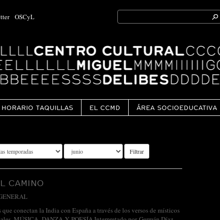
Search
tter
OSCyL
for:
Ok
HORARIO TAQUILLAS
EL CCMD
ÁREA SOCIOEDUCATIVA
Filtrar
EL CAMINO
GENERAL
s que conectan la India con España a través de los versos de místicos
vales. MÚSICA, DANZA Y POESÍA Interpretado por Germán Díaz