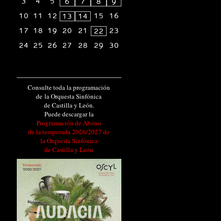
3
4
5
6
7
8
9
10
11
12
15
16
13
14
17
18
19
20
21
23
22
24
25
26
27
28
29
30
Consulte toda la programación
de la Orquesta Sinfónica
de Castilla y León.
Puede descargar la
Programación de Abono
de la temporada 2026/2027 de
la Orquesta Sinfónica
de Castilla y León