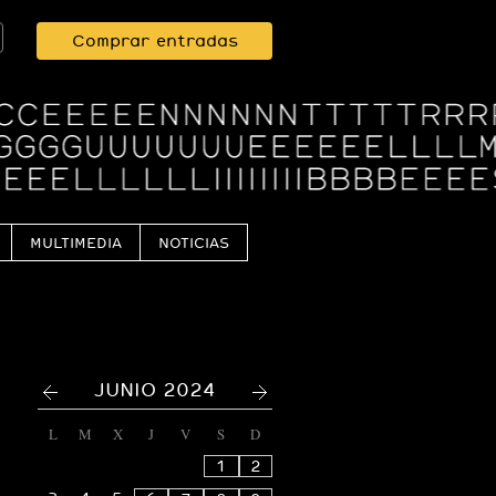
Comprar entradas
MULTIMEDIA
NOTICIAS
<
>
JUNIO 2024
L
M
X
J
V
S
D
1
2