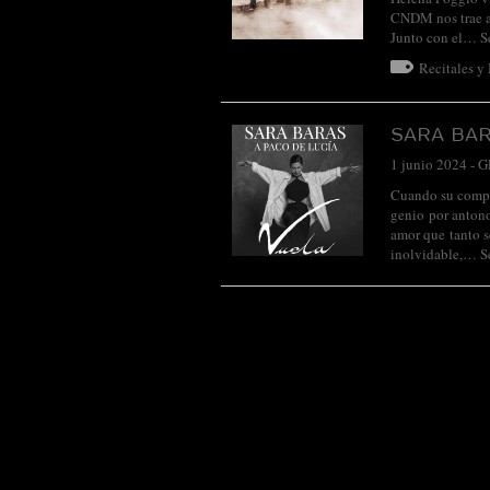
CNDM nos trae al
Junto con el…
S
Recitales y
SARA BAR
1 junio 2024
-
G
Cuando su compa
genio por antonom
amor que tanto s
inolvidable,…
S