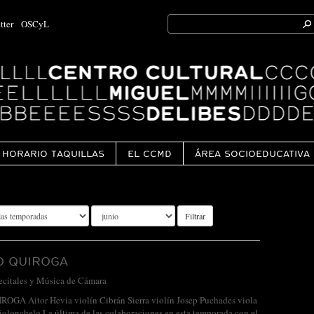
Search
tter
OSCyL
for:
Ok
HORARIO TAQUILLAS
EL CCMD
ÁREA SOCIOEDUCATIVA
Filtrar
O QUIROGA
ecitales y Música de Cámara
A Aitor Hevia violín Cibrán Sierra violín Josep Puchades viola
olonchelo La última de las colaboraciones en esta temporada con el