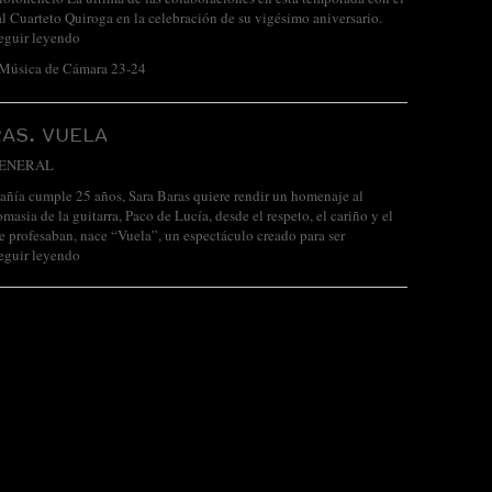
 Cuarteto Quiroga en la celebración de su vigésimo aniversario.
eguir leyendo
 Música de Cámara 23-24
AS. VUELA
ENERAL
ñía cumple 25 años, Sara Baras quiere rendir un homenaje al
asia de la guitarra, Paco de Lucía, desde el respeto, el cariño y el
e profesaban, nace “Vuela”, un espectáculo creado para ser
eguir leyendo