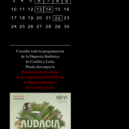
3
4
5
6
7
8
9
10
11
12
15
16
13
14
17
18
19
20
21
23
22
24
25
26
27
28
29
30
Consulte toda la programación
de la Orquesta Sinfónica
de Castilla y León.
Puede descargar la
Programación de Abono
de la temporada 2026/2027 de
la Orquesta Sinfónica
de Castilla y León