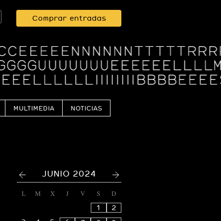
Comprar entradas
MULTIMEDIA
NOTICIAS
<
>
JUNIO 2024
L
M
X
J
V
S
D
1
2