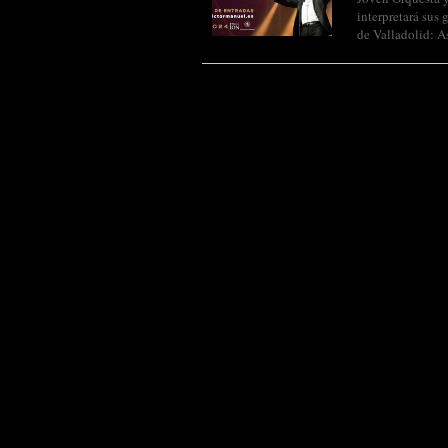
interpretará s
de Valladolid: A