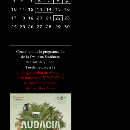
3
4
5
6
7
8
9
10
11
12
15
16
13
14
17
18
19
20
21
23
22
24
25
26
27
28
29
30
Consulte toda la programación
de la Orquesta Sinfónica
de Castilla y León.
Puede descargar la
Programación de Abono
de la temporada 2026/2027 de
la Orquesta Sinfónica
de Castilla y León