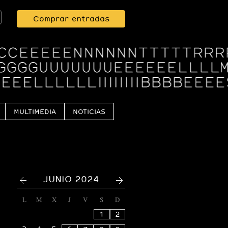
Comprar entradas
MULTIMEDIA
NOTICIAS
<
>
JUNIO 2024
L
M
X
J
V
S
D
1
2