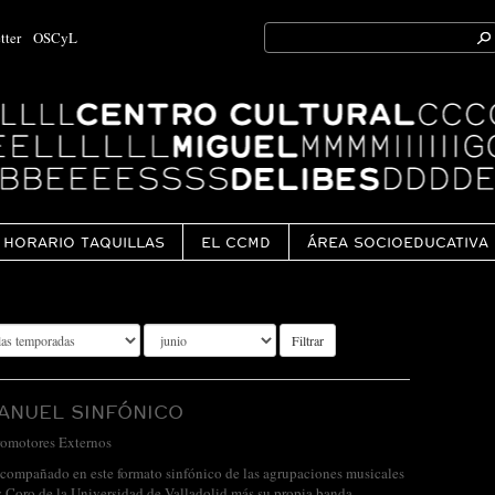
Search
tter
OSCyL
for:
Ok
HORARIO TAQUILLAS
EL CCMD
ÁREA SOCIOEDUCATIVA
Filtrar
ANUEL SINFÓNICO
romotores Externos
compañado en este formato sinfónico de las agrupaciones musicales
 Coro de la Universidad de Valladolid más su propia banda,