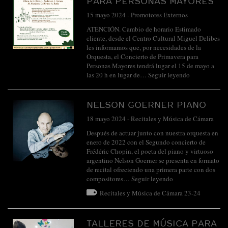
PARA PERSONAS MAYORES
15 mayo 2024
-
Promotores Externos
ATENCIÓN. Cambio de horario Estimado
cliente, desde el Centro Cultural Miguel Delibes
les informamos que, por necesidades de la
Orquesta, el Concierto de Primavera para
Personas Mayores tendrá lugar el 15 de mayo a
las 20 h en lugar de…
Seguir leyendo
NELSON GOERNER PIANO
18 mayo 2024
-
Recitales y Música de Cámara
Después de actuar junto con nuestra orquesta en
enero de 2022 con el Segundo concierto de
Frédéric Chopin, el poeta del piano y virtuoso
argentino Nelson Goerner se presenta en formato
de recital ofreciendo una primera parte con dos
compositores…
Seguir leyendo
Recitales y Música de Cámara 23-24
TALLERES DE MÚSICA PARA