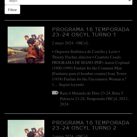
Filtrar
PROGRAMA 16 TEMPORADA
23-24 OSCYL TURNO 1
2 mayo 2024
-
OSCyL
• Orquesta Sinfónica de Castilla y León •
Thierry Fischer, director • Cuarteto Casals
PROGRAMA DE MANO (PDF) Aaron Copland
(1900-1990) Fanfare for the Common Man
[Fanfarria para el hombre común] Joan Tower
(1938) Fanfare for the Uncommon Woman n.º
1…
Seguir leyendo
Ruta 4 Miranda de Ebro 23-24
,
Ruta 5
Palencia 23-24
,
Temporada OSCyL 2023-
2024
PROGRAMA 16 TEMPORADA
23-24 OSCYL TURNO 2
3 mayo 2024
-
OSCyL