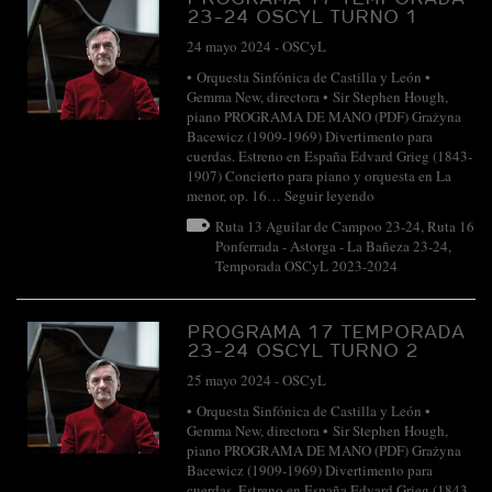
23-24 OSCYL TURNO 1
24 mayo 2024
-
OSCyL
• Orquesta Sinfónica de Castilla y León •
Gemma New, directora • Sir Stephen Hough,
piano PROGRAMA DE MANO (PDF) Grażyna
Bacewicz (1909-1969) Divertimento para
cuerdas. Estreno en España Edvard Grieg (1843-
1907) Concierto para piano y orquesta en La
menor, op. 16…
Seguir leyendo
Ruta 13 Aguilar de Campoo 23-24
,
Ruta 16
Ponferrada - Astorga - La Bañeza 23-24
,
Temporada OSCyL 2023-2024
PROGRAMA 17 TEMPORADA
23-24 OSCYL TURNO 2
25 mayo 2024
-
OSCyL
• Orquesta Sinfónica de Castilla y León •
Gemma New, directora • Sir Stephen Hough,
piano PROGRAMA DE MANO (PDF) Grażyna
Bacewicz (1909-1969) Divertimento para
cuerdas. Estreno en España Edvard Grieg (1843-