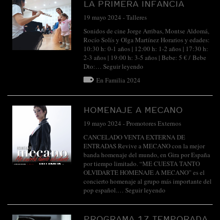
LA PRIMERA INFANCIA
19 mayo 2024
-
Talleres
Sonidos de cine Jorge Arribas, Montse Aldomá,
Rocío Solís y Olga Martínez Horarios y edades:
10:30 h: 0-1 años | 12:00 h: 1-2 años | 17:30 h:
2-3 años | 19:00 h: 3-5 años | Bebe: 5 € / Bebe
Dto:…
Seguir leyendo
En Familia 2024
HOMENAJE A MECANO
19 mayo 2024
-
Promotores Externos
CANCELADO VENTA EXTERNA DE
ENTRADAS Revive a MECANO con la mejor
banda homenaje del mundo, en Gira por España
por tiempo limitado. “ME CUESTA TANTO
OLVIDARTE HOMENAJE A MECANO” es el
concierto homenaje al grupo más importante del
pop español.…
Seguir leyendo
PROGRAMA 17 TEMPORADA