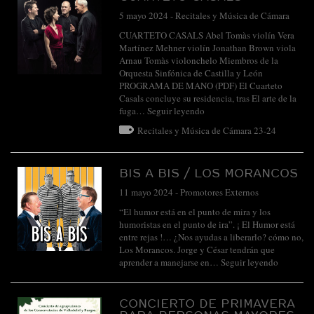
5 mayo 2024
-
Recitales y Música de Cámara
CUARTETO CASALS Abel Tomàs violín Vera
Martínez Mehner violín Jonathan Brown viola
Arnau Tomàs violonchelo Miembros de la
Orquesta Sinfónica de Castilla y León
PROGRAMA DE MANO (PDF) El Cuarteto
Casals concluye su residencia, tras El arte de la
fuga…
Seguir leyendo
Recitales y Música de Cámara 23-24
BIS A BIS / LOS MORANCOS
11 mayo 2024
-
Promotores Externos
“El humor está en el punto de mira y los
humoristas en el punto de ira”. ¡ El Humor está
entre rejas !… ¿Nos ayudas a liberarlo? cómo no,
Los Morancos. Jorge y César tendrán que
aprender a manejarse en…
Seguir leyendo
CONCIERTO DE PRIMAVERA