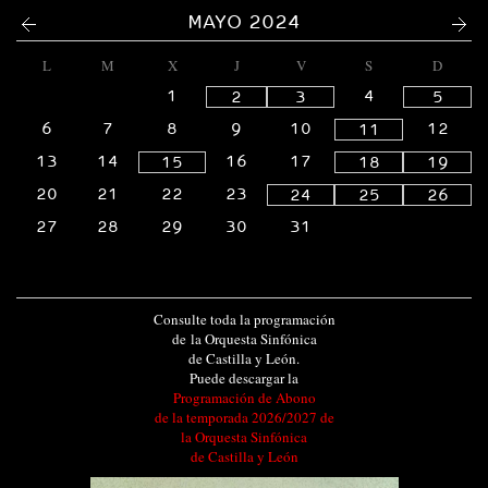
<
>
MAYO 2024
L
M
X
J
V
S
D
1
4
2
3
5
6
7
8
9
10
12
11
13
14
16
17
15
18
19
20
21
22
23
24
25
26
27
28
29
30
31
Consulte toda la programación
de la Orquesta Sinfónica
de Castilla y León.
Puede descargar la
Programación de Abono
de la temporada 2026/2027 de
la Orquesta Sinfónica
de Castilla y León