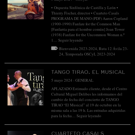
• Orquesta Sinfónica de Castilla y León •
Thierry Fischer, director • Cuarteto Casals
PROGRAMA DE MANO (PDF) Aaron Copland
(1900-1990) Fanfare for the Common Man
[Fanfarria para el hombre común] Joan Tower
(1938) Fanfare for the Uncommon Woman n.º
1…
Seguir leyendo
Bienvenida 2023-2024
,
Ruta 12 Ávila 23-
24
,
Temporada OSCyL 2023-2024
TANGO TIRAO. EL MUSICAL
5 mayo 2024
-
GENERAL
APLAZADO Estimado cliente, desde el Centro
Cultural Miguel Delibes les informamos del
cambio de fecha del concierto de TANGO
TIRAO “El Musical” al 19 de octubre en la
misma sala a las 19 h. Las entradas adquiridas
para la fecha…
Seguir leyendo
CUARTETO CASALS