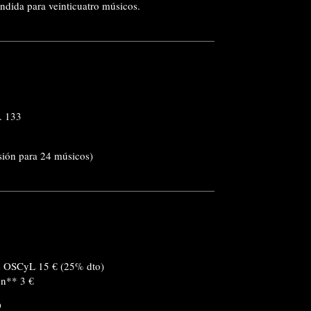
ndida para veinticuatro músicos.
. 133
sión para 24 músicos)
s OSCyL 15 € (25% dto)
ón** 3 €
O