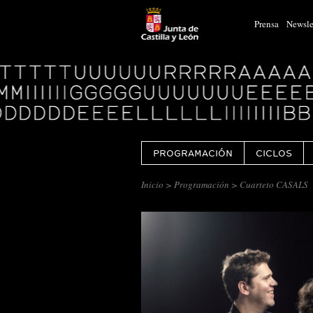
Prensa
Newsle
Logo
Centro
Cultural
Miguel
Delibes
PROGRAMACIÓN
CICLOS
Inicio
>
Programación
> Cuarteto CASALS