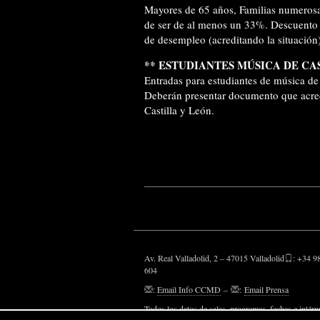
Mayores de 65 años, Familias numerosa
de ser de al menos un 33%. Descuento 
de desempleo (acreditando la situación
**
ESTUDIANTES MÚSICA DE CA
Entradas para estudiantes de música de 
Deberán presentar documento que acred
Castilla y León.
Av. Real Valladolid, 2 – 47015 Valladolid
: +34 9
604
:
Email Info CCMD
–
:
Email Prensa
Todos los datos de salas, programas, fechas e intérp