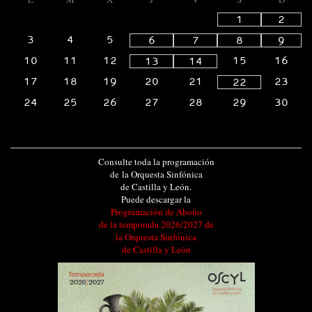
1
2
3
4
5
6
7
8
9
10
11
12
15
16
13
14
17
18
19
20
21
23
22
24
25
26
27
28
29
30
Consulte toda la programación
de la Orquesta Sinfónica
de Castilla y León.
Puede descargar la
Programación de Abono
de la temporada 2026/2027 de
la Orquesta Sinfónica
de Castilla y León