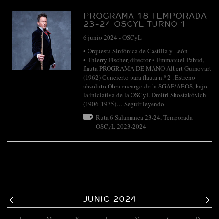
PROGRAMA 18 TEMPORADA
23-24 OSCYL TURNO 1
6 junio 2024
-
OSCyL
• Orquesta Sinfónica de Castilla y León
• Thierry Fischer, director • Emmanuel Pahud,
flauta PROGRAMA DE MANO Albert Guinovart
(1962) Concierto para flauta n.º 2 . Estreno
absoluto Obra encargo de la SGAE/AEOS, bajo
la iniciativa de la OSCyL Dmitri Shostakóvich
(1906-1975)…
Seguir leyendo
Ruta 6 Salamanca 23-24
,
Temporada
OSCyL 2023-2024
<
>
JUNIO 2024
L
M
X
J
V
S
D