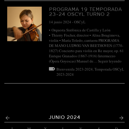
PROGRAMA 19 TEMPORADA
23-24 OSCYL TURNO 2
14 junio 2024
-
OSCyL
• Orquesta Sinfónica de Castilla y León
• Thierry Fischer, director • Alina Ibragimova,
violín • María Toledo, cantaora PROGRAMA
DE MANO LUDWIG VAN BEETHOVEN (1770-
1827) Concierto para violín en Re mayor, op. 61
Enrique Granados (1867-1916) Intermezzo
(Ópera Goyescas) Manuel de…
Seguir leyendo
Bienvenida 2023-2024
,
Temporada OSCyL
2023-2024
<
>
JUNIO 2024
L
M
X
J
V
S
D