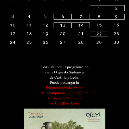
1
2
3
4
5
6
7
8
9
10
11
12
15
16
13
14
17
18
19
20
21
23
22
24
25
26
27
28
29
30
Consulte toda la programación
de la Orquesta Sinfónica
de Castilla y León.
Puede descargar la
Programación de Abono
de la temporada 2026/2027 de
la Orquesta Sinfónica
de Castilla y León