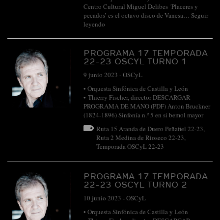
Centro Cultural Miguel Delibes ´Placeres y
pecados’ es el octavo disco de Vanesa…
Seguir
leyendo
PROGRAMA 17 TEMPORADA
22-23 OSCYL TURNO 1
9 junio 2023
-
OSCyL
• Orquesta Sinfónica de Castilla y León
• Thierry Fischer, director DESCARGAR
PROGRAMA DE MANO (PDF) Anton Bruckner
(1824-1896) Sinfonía n.º 5 en si bemol mayor
Ruta 15 Aranda de Duero Peñafiel 22-23
,
Ruta 2 Medina de Rioseco 22-23
,
Temporada OSCyL 22-23
PROGRAMA 17 TEMPORADA
22-23 OSCYL TURNO 2
10 junio 2023
-
OSCyL
• Orquesta Sinfónica de Castilla y León