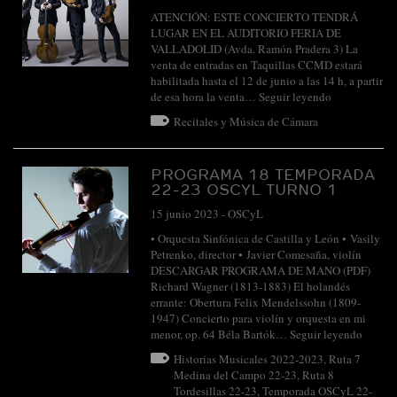
ATENCIÓN: ESTE CONCIERTO TENDRÁ
LUGAR EN EL AUDITORIO FERIA DE
VALLADOLID (Avda. Ramón Pradera 3) La
venta de entradas en Taquillas CCMD estará
habilitada hasta el 12 de junio a las 14 h, a partir
de esa hora la venta…
Seguir leyendo
Recitales y Música de Cámara
PROGRAMA 18 TEMPORADA
22-23 OSCYL TURNO 1
15 junio 2023
-
OSCyL
• Orquesta Sinfónica de Castilla y León • Vasily
Petrenko, director • Javier Comesaña, violín
DESCARGAR PROGRAMA DE MANO (PDF)
Richard Wagner (1813-1883) El holandés
errante: Obertura Felix Mendelssohn (1809-
1947) Concierto para violín y orquesta en mi
menor, op. 64 Béla Bartók…
Seguir leyendo
Historias Musicales 2022-2023
,
Ruta 7
Medina del Campo 22-23
,
Ruta 8
Tordesillas 22-23
,
Temporada OSCyL 22-