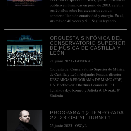
público en Simancas en junio de 2003, celebra
sus 20 años sobre los escenarios con un
concierto lleno de emotividad y energía. En él,
sus más de 40 voces y 5…
Seguir leyendo
ORQUESTA SINFÓNICA DEL
CONSERVATORIO SUPERIOR
DE MÚSICA DE CASTILLA Y
LEÓN
21 junio 2023
-
GENERAL
Orquesta del Conservatorio Superior de Música
de Castilla y León Alejandro Posada, director
DESCARGAR PROGRAMA DE MANO (PDF)
L.V. Beethoven: Obertura Leonora III P. I.
Tchaikovsky: Romeo y Julieta A. Dvorak: 8ª
Sinfonía
PROGRAMA 19 TEMPORADA
22-23 OSCYL TURNO 1
23 junio 2023
-
OSCyL