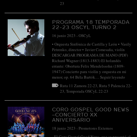
23
PROGRAMA 18 TEMPORADA
22-23 OSCYL TURNO 2
16 junio 2023
-
OSCyL
• Orquesta Sinfónica de Castilla y León • Vasily
Petrenko, director • Javier Comesaña, violín
DESCARGAR PROGRAMA DE MANO (PDF)
Richard Wagner (1813-1883) El holandés
errante: Obertura Felix Mendelssohn (1809-
1947) Concierto para violín y orquesta en mi
menor, op. 64 Béla Bartók…
Seguir leyendo
Ruta 11 Zamora 22-23
,
Ruta 5 Palencia 22-
23
,
Temporada OSCyL 22-23
CORO GOSPEL GOOD NEWS
–CONCIERTO XX
ANIVERSARIO
18 junio 2023
-
Promotores Externos
«El Coro Gospel Good News, que se presentó al