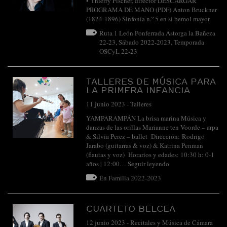
• Thierry Fischer, director DESCARGAR
PROGRAMA DE MANO (PDF) Anton Bruckner
(1824-1896) Sinfonía n.º 5 en si bemol mayor
Ruta 1 León Ponferrada Astorga la Bañeza
22-23
,
Sábado 2022-2023
,
Temporada
OSCyL 22-23
TALLERES DE MÚSICA PARA
LA PRIMERA INFANCIA
11 junio 2023
-
Talleres
YAMPARAMPÁN La brisa marina Música y
danzas de las orillas Marianne ten Voorde – arpa
& Silvia Perez – ballet Dirección: Rodrigo
Jarabo (guitarras & voz) & Katrina Penman
(flautas y voz) Horarios y edades: 10:30 h: 0-1
años | 12:00…
Seguir leyendo
En Familia 2022-2023
CUARTETO BELCEA
12 junio 2023
-
Recitales y Música de Cámara