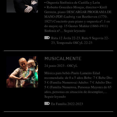
• Orquesta Sinfónica de Castilla y León
• Roberto González-Monjas, director • Kirill
Gerstein, piano DESCARGAR PROGRAMA DE
MANO (PDF) Ludwig van Beethoven (1770-
1827) Concierto para piano y orquesta nº. 1 en
do mayor, op. 15 Gustav Mahler (1860-1911)
Sinfonía nº…
Seguir leyendo
Ruta 12 Ávila 22-23
,
Ruta 9 Segovia 22-
23
,
Temporada OSCyL 22-23
MUSICALMENTE
24 junio 2023
-
OSCyL
Música para bebés Paulo Lameiro Edad
recomendada: de 0 a 5 años Bebe: 7 € Bebe Dto:
5 € (Familia Numerosa) Adulto: 7 € Adulto Dto:
5 € (Familia Numerosa, Personas Mayores de 65
años, personas en situación de desempleo,…
Seguir leyendo
En Familia 2022-2023