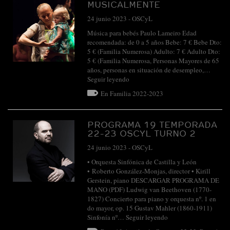
MUSICALMENTE
24 junio 2023
-
OSCyL
Música para bebés Paulo Lameiro Edad
recomendada: de 0 a 5 años Bebe: 7 € Bebe Dto:
5 € (Familia Numerosa) Adulto: 7 € Adulto Dto:
5 € (Familia Numerosa, Personas Mayores de 65
años, personas en situación de desempleo,…
Seguir leyendo
En Familia 2022-2023
PROGRAMA 19 TEMPORADA
22-23 OSCYL TURNO 2
24 junio 2023
-
OSCyL
• Orquesta Sinfónica de Castilla y León
• Roberto González-Monjas, director • Kirill
Gerstein, piano DESCARGAR PROGRAMA DE
MANO (PDF) Ludwig van Beethoven (1770-
1827) Concierto para piano y orquesta nº. 1 en
do mayor, op. 15 Gustav Mahler (1860-1911)
Sinfonía nº…
Seguir leyendo