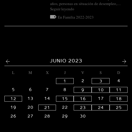
años, personas en situación de desempleo,…
Seguir leyendo
En Familia 2022-2023
<
>
JUNIO 2023
L
M
X
J
V
S
D
2
4
1
3
5
6
7
8
9
10
11
13
14
17
12
15
16
18
19
20
22
21
23
24
25
26
27
28
29
30