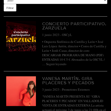
Filtrar
CONCIERTO PARTICIPATIVO.
ZARZUELA
1 junio 2023
-
OSCyL
• Orquesta Sinfónica de Castilla y León • José
Luis López Antón, director • Coros de Castilla y
León • Jordi Casas, director de coro
DESCARGAR PROGRAMA DE MANO (PDF)
ENTRADAS 10 € 5 € Abonados de la OSCYL /
…
Seguir leyendo
VANESA MARTÍN. GIRA
PLACERES Y PECADOS
3 junio 2023
-
Promotores Externos
‘VANESA MARTÍN PRESENTA SU “GIRA
PLACERES Y PECADOS” EN VALLADOLID
VENTA DE ENTRADAS EXTERNA La artista
actuará el próximo 3 de junio a las 21:00h en el