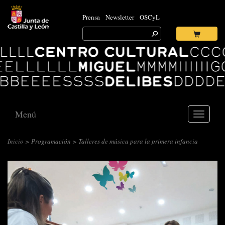
Prensa
Newsletter
OSCyL
Search
for:
Ok
Logo
Centro
Cultural
Miguel
Delibes
Menú
Toggle
navigati
Inicio
>
Programación
> Talleres de música para la primera infancia