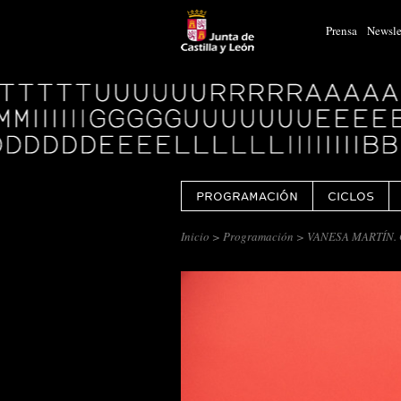
Prensa
Newsle
Logo
Centro
Cultural
Miguel
Delibes
PROGRAMACIÓN
CICLOS
Inicio
>
Programación
> VANESA MARTÍN.