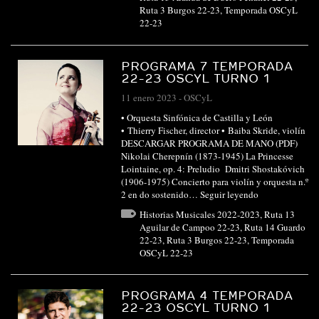
Ruta 3 Burgos 22-23
,
Temporada OSCyL
22-23
PROGRAMA 7 TEMPORADA
22-23 OSCYL TURNO 1
11 enero 2023
-
OSCyL
• Orquesta Sinfónica de Castilla y León
• Thierry Fischer, director • Baiba Skride, violín
DESCARGAR PROGRAMA DE MANO (PDF)
Nikolai Cherepnín (1873-1945) La Princesse
Lointaine, op. 4: Preludio Dmitri Shostakóvich
(1906-1975) Concierto para violín y orquesta n.º
2 en do sostenido…
Seguir leyendo
Historias Musicales 2022-2023
,
Ruta 13
Aguilar de Campoo 22-23
,
Ruta 14 Guardo
22-23
,
Ruta 3 Burgos 22-23
,
Temporada
OSCyL 22-23
PROGRAMA 4 TEMPORADA
22-23 OSCYL TURNO 1