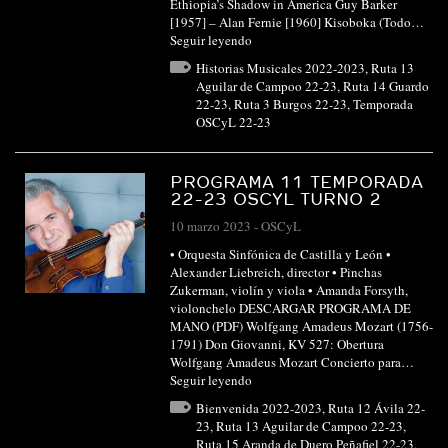
Ethiopia’s Shadow in America Guy Barker
[1957] – Alan Fernie [1960] Kisoboka (Todo…
Seguir leyendo
Historias Musicales 2022-2023
,
Ruta 13
Aguilar de Campoo 22-23
,
Ruta 14 Guardo
22-23
,
Ruta 3 Burgos 22-23
,
Temporada
OSCyL 22-23
PROGRAMA 11 TEMPORADA
22-23 OSCYL TURNO 2
10 marzo 2023
-
OSCyL
• Orquesta Sinfónica de Castilla y León •
Alexander Liebreich, director • Pinchas
Zukerman, violín y viola • Amanda Forsyth,
violonchelo DESCARGAR PROGRAMA DE
MANO (PDF) Wolfgang Amadeus Mozart (1756-
1791) Don Giovanni, KV 527: Obertura
Wolfgang Amadeus Mozart Concierto para…
Seguir leyendo
Bienvenida 2022-2023
,
Ruta 12 Ávila 22-
23
,
Ruta 13 Aguilar de Campoo 22-23
,
Ruta 15 Aranda de Duero Peñafiel 22-23
,