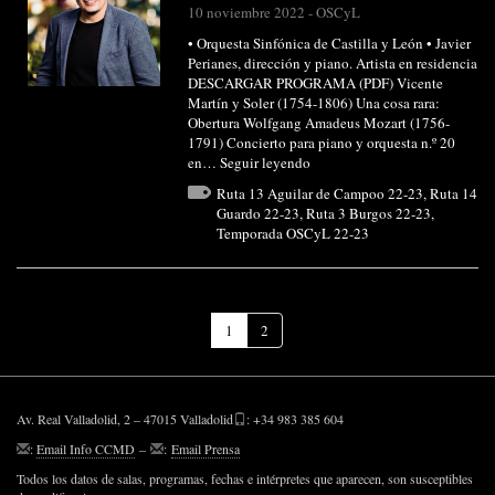
10 noviembre 2022
-
OSCyL
• Orquesta Sinfónica de Castilla y León • Javier
Perianes, dirección y piano. Artista en residencia
DESCARGAR PROGRAMA (PDF) Vicente
Martín y Soler (1754-1806) Una cosa rara:
Obertura Wolfgang Amadeus Mozart (1756-
1791) Concierto para piano y orquesta n.º 20
en…
Seguir leyendo
Ruta 13 Aguilar de Campoo 22-23
,
Ruta 14
Guardo 22-23
,
Ruta 3 Burgos 22-23
,
Temporada OSCyL 22-23
(Página
1
2
actual)
Av. Real Valladolid, 2 – 47015 Valladolid
: +34 983 385 604
:
Email Info CCMD
–
:
Email Prensa
Todos los datos de salas, programas, fechas e intérpretes que aparecen, son susceptibles