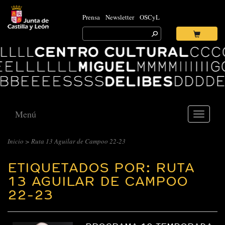
Prensa
Newsletter
OSCyL
Search
for:
Ok
Logo
Centro
Cultural
Miguel
Delibes
Menú
Toggle
navigati
Inicio
>
Ruta 13 Aguilar de Campoo 22-23
ETIQUETADOS POR: RUTA
13 AGUILAR DE CAMPOO
22-23