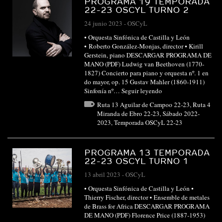
PROGRAMA 19 TEMPORADA
22-23 OSCYL TURNO 2
24 junio 2023
-
OSCyL
• Orquesta Sinfónica de Castilla y León
• Roberto González-Monjas, director • Kirill
Gerstein, piano DESCARGAR PROGRAMA DE
MANO (PDF) Ludwig van Beethoven (1770-
1827) Concierto para piano y orquesta nº. 1 en
do mayor, op. 15 Gustav Mahler (1860-1911)
Sinfonía nº…
Seguir leyendo
Ruta 13 Aguilar de Campoo 22-23
,
Ruta 4
Miranda de Ebro 22-23
,
Sábado 2022-
2023
,
Temporada OSCyL 22-23
PROGRAMA 13 TEMPORADA
22-23 OSCYL TURNO 1
13 abril 2023
-
OSCyL
• Orquesta Sinfónica de Castilla y León •
Thierry Fischer, director • Ensemble de metales
de Brass for Africa DESCARGAR PROGRAMA
DE MANO (PDF) Florence Price (1887-1953)