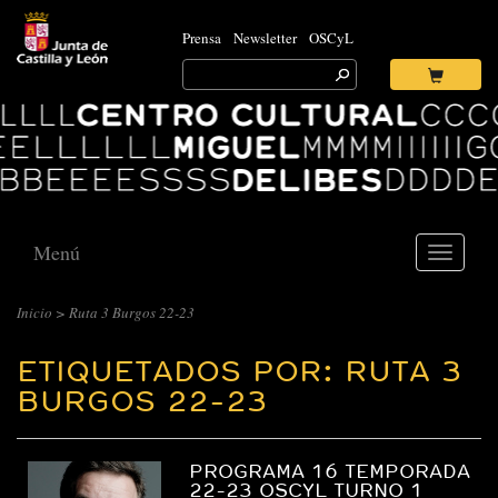
Prensa
Newsletter
OSCyL
Search
for:
Ok
Logo
Centro
Cultural
Miguel
Delibes
Menú
Toggle
navigati
Inicio
>
Ruta 3 Burgos 22-23
ETIQUETADOS POR: RUTA 3
BURGOS 22-23
PROGRAMA 16 TEMPORADA
22-23 OSCYL TURNO 1