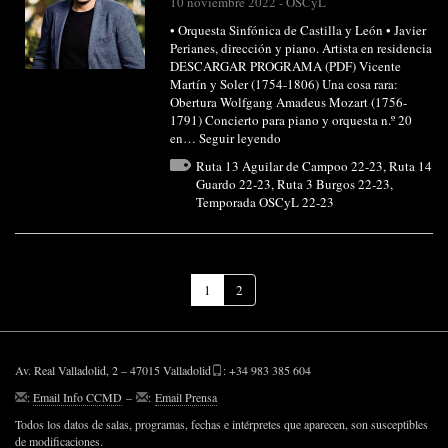
10 noviembre 2022
-
OSCyL
• Orquesta Sinfónica de Castilla y León • Javier
Perianes, dirección y piano. Artista en residencia
DESCARGAR PROGRAMA (PDF) Vicente
Martín y Soler (1754-1806) Una cosa rara:
Obertura Wolfgang Amadeus Mozart (1756-
1791) Concierto para piano y orquesta n.º 20
en…
Seguir leyendo
Ruta 13 Aguilar de Campoo 22-23
,
Ruta 14
Guardo 22-23
,
Ruta 3 Burgos 22-23
,
Temporada OSCyL 22-23
(Página
1
2
actual)
Av. Real Valladolid, 2 – 47015 Valladolid
: +34 983 385 604
:
Email Info CCMD
–
:
Email Prensa
Todos los datos de salas, programas, fechas e intérpretes que aparecen, son susceptibles
de modificaciones.