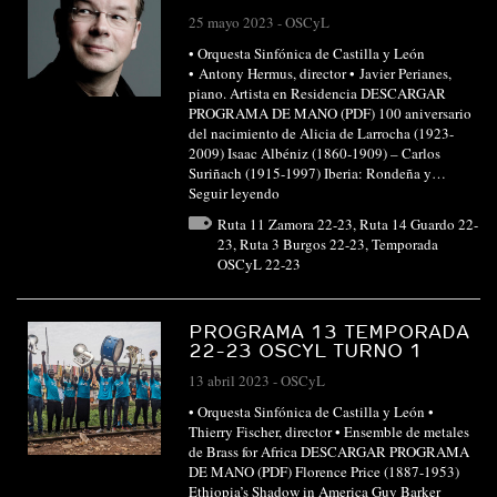
25 mayo 2023
-
OSCyL
• Orquesta Sinfónica de Castilla y León
• Antony Hermus, director • Javier Perianes,
piano. Artista en Residencia DESCARGAR
PROGRAMA DE MANO (PDF) 100 aniversario
del nacimiento de Alicia de Larrocha (1923-
2009) Isaac Albéniz (1860-1909) – Carlos
Suriñach (1915-1997) Iberia: Rondeña y…
Seguir leyendo
Ruta 11 Zamora 22-23
,
Ruta 14 Guardo 22-
23
,
Ruta 3 Burgos 22-23
,
Temporada
OSCyL 22-23
PROGRAMA 13 TEMPORADA
22-23 OSCYL TURNO 1
13 abril 2023
-
OSCyL
• Orquesta Sinfónica de Castilla y León •
Thierry Fischer, director • Ensemble de metales
de Brass for Africa DESCARGAR PROGRAMA
DE MANO (PDF) Florence Price (1887-1953)
Ethiopia’s Shadow in America Guy Barker