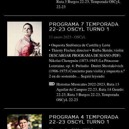
Ruta 3 Burgos 22-23
,
Temporada OSCyL
22-23
PROGRAMA 7 TEMPORADA
22-23 OSCYL TURNO 1
11 enero 2023
-
OSCyL
• Orquesta Sinfónica de Castilla y León
• Thierry Fischer, director • Baiba Skride, violín
DESCARGAR PROGRAMA DE MANO (PDF)
Nikolai Cherepnín (1873-1945) La Princesse
Lointaine, op. 4: Preludio Dmitri Shostakóvich
(1906-1975) Concierto para violín y orquesta n.º
2 en do sostenido…
Seguir leyendo
Historias Musicales 2022-2023
,
Ruta 13
Aguilar de Campoo 22-23
,
Ruta 14 Guardo
22-23
,
Ruta 3 Burgos 22-23
,
Temporada
OSCyL 22-23
PROGRAMA 4 TEMPORADA
22-23 OSCYL TURNO 1