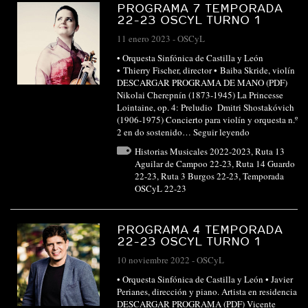
PROGRAMA 7 TEMPORADA
22-23 OSCYL TURNO 1
11 enero 2023
-
OSCyL
• Orquesta Sinfónica de Castilla y León
• Thierry Fischer, director • Baiba Skride, violín
DESCARGAR PROGRAMA DE MANO (PDF)
Nikolai Cherepnín (1873-1945) La Princesse
Lointaine, op. 4: Preludio Dmitri Shostakóvich
(1906-1975) Concierto para violín y orquesta n.º
2 en do sostenido…
Seguir leyendo
Historias Musicales 2022-2023
,
Ruta 13
Aguilar de Campoo 22-23
,
Ruta 14 Guardo
22-23
,
Ruta 3 Burgos 22-23
,
Temporada
OSCyL 22-23
PROGRAMA 4 TEMPORADA
22-23 OSCYL TURNO 1
10 noviembre 2022
-
OSCyL
• Orquesta Sinfónica de Castilla y León • Javier
Perianes, dirección y piano. Artista en residencia
DESCARGAR PROGRAMA (PDF) Vicente