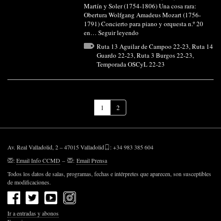
Martín y Soler (1754-1806) Una cosa rara:
Obertura Wolfgang Amadeus Mozart (1756-
1791) Concierto para piano y orquesta n.º 20
en…
Seguir leyendo
Ruta 13 Aguilar de Campoo 22-23
,
Ruta 14
Guardo 22-23
,
Ruta 3 Burgos 22-23
,
Temporada OSCyL 22-23
(Página
1
2
actual)
Av. Real Valladolid, 2 – 47015 Valladolid
: +34 983 385 604
:
Email Info CCMD
–
:
Email Prensa
Todos los datos de salas, programas, fechas e intérpretes que aparecen, son susceptibles
de modificaciones.
Ir a entradas y abonos