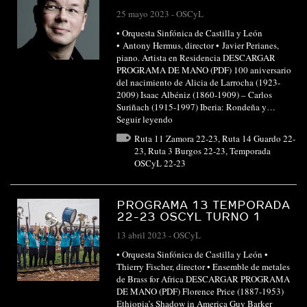
25 mayo 2023
-
OSCyL
• Orquesta Sinfónica de Castilla y León
• Antony Hermus, director • Javier Perianes,
piano. Artista en Residencia DESCARGAR
PROGRAMA DE MANO (PDF) 100 aniversario
del nacimiento de Alicia de Larrocha (1923-
2009) Isaac Albéniz (1860-1909) – Carlos
Suriñach (1915-1997) Iberia: Rondeña y…
Seguir leyendo
Ruta 11 Zamora 22-23
,
Ruta 14 Guardo 22-
23
,
Ruta 3 Burgos 22-23
,
Temporada
OSCyL 22-23
PROGRAMA 13 TEMPORADA
22-23 OSCYL TURNO 1
13 abril 2023
-
OSCyL
• Orquesta Sinfónica de Castilla y León •
Thierry Fischer, director • Ensemble de metales
de Brass for Africa DESCARGAR PROGRAMA
DE MANO (PDF) Florence Price (1887-1953)
Ethiopia’s Shadow in America Guy Barker