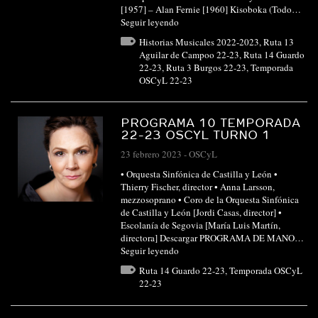
[1957] – Alan Fernie [1960] Kisoboka (Todo…
Seguir leyendo
Historias Musicales 2022-2023
,
Ruta 13
Aguilar de Campoo 22-23
,
Ruta 14 Guardo
22-23
,
Ruta 3 Burgos 22-23
,
Temporada
OSCyL 22-23
PROGRAMA 10 TEMPORADA
22-23 OSCYL TURNO 1
23 febrero 2023
-
OSCyL
• Orquesta Sinfónica de Castilla y León •
Thierry Fischer, director • Anna Larsson,
mezzosoprano • Coro de la Orquesta Sinfónica
de Castilla y León [Jordi Casas, director] •
Escolanía de Segovia [María Luis Martín,
directora] Descargar PROGRAMA DE MANO…
Seguir leyendo
Ruta 14 Guardo 22-23
,
Temporada OSCyL
22-23