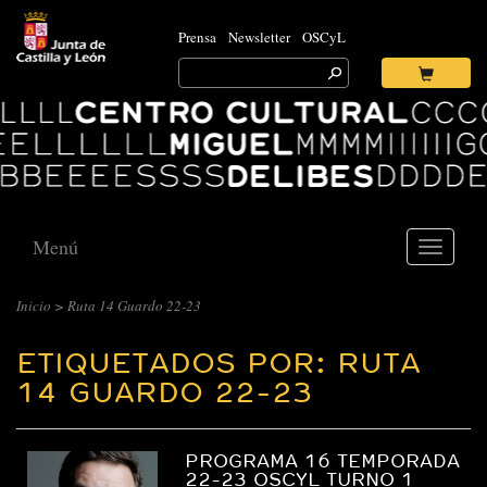
Prensa
Newsletter
OSCyL
Search
for:
Ok
Logo
Centro
Cultural
Miguel
Delibes
Menú
Toggle
navigati
Inicio
>
Ruta 14 Guardo 22-23
ETIQUETADOS POR: RUTA
14 GUARDO 22-23
PROGRAMA 16 TEMPORADA
22-23 OSCYL TURNO 1