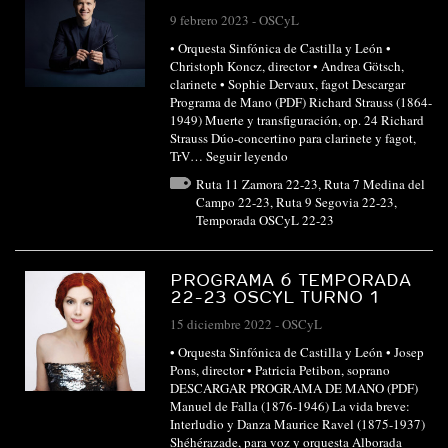
9 febrero 2023
-
OSCyL
• Orquesta Sinfónica de Castilla y León •
Christoph Koncz, director • Andrea Götsch,
clarinete • Sophie Dervaux, fagot Descargar
Programa de Mano (PDF) Richard Strauss (1864-
1949) Muerte y transfiguración, op. 24 Richard
Strauss Dúo-concertino para clarinete y fagot,
TrV…
Seguir leyendo
Ruta 11 Zamora 22-23
,
Ruta 7 Medina del
Campo 22-23
,
Ruta 9 Segovia 22-23
,
Temporada OSCyL 22-23
PROGRAMA 6 TEMPORADA
22-23 OSCYL TURNO 1
15 diciembre 2022
-
OSCyL
• Orquesta Sinfónica de Castilla y León • Josep
Pons, director • Patricia Petibon, soprano
DESCARGAR PROGRAMA DE MANO (PDF)
Manuel de Falla (1876-1946) La vida breve:
Interludio y Danza Maurice Ravel (1875-1937)
Shéhérazade, para voz y orquesta Alborada