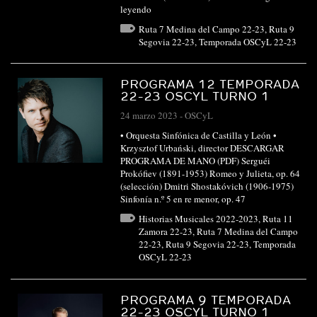
leyendo
Ruta 7 Medina del Campo 22-23
,
Ruta 9
Segovia 22-23
,
Temporada OSCyL 22-23
PROGRAMA 12 TEMPORADA
22-23 OSCYL TURNO 1
24 marzo 2023
-
OSCyL
• Orquesta Sinfónica de Castilla y León •
Krzysztof Urbański, director DESCARGAR
PROGRAMA DE MANO (PDF) Serguéi
Prokófiev (1891-1953) Romeo y Julieta, op. 64
(selección) Dmitri Shostakóvich (1906-1975)
Sinfonía n.º 5 en re menor, op. 47
Historias Musicales 2022-2023
,
Ruta 11
Zamora 22-23
,
Ruta 7 Medina del Campo
22-23
,
Ruta 9 Segovia 22-23
,
Temporada
OSCyL 22-23
PROGRAMA 9 TEMPORADA
22-23 OSCYL TURNO 1