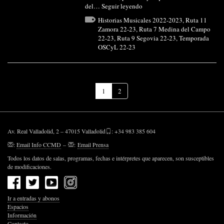
del…
Seguir leyendo
Historias Musicales 2022-2023
,
Ruta 11
Zamora 22-23
,
Ruta 7 Medina del Campo
22-23
,
Ruta 9 Segovia 22-23
,
Temporada
OSCyL 22-23
(Página
1
2
actual)
Av. Real Valladolid, 2 – 47015 Valladolid
: +34 983 385 604
:
Email Info CCMD
–
:
Email Prensa
Todos los datos de salas, programas, fechas e intérpretes que aparecen, son susceptibles
de modificaciones.
Ir a entradas y abonos
Espacios
Información
Contacto