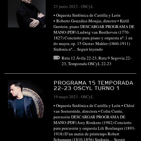
23 junio 2023
-
OSCyL
• Orquesta Sinfónica de Castilla y León
• Roberto González-Monjas, director • Kirill
Gerstein, piano DESCARGAR PROGRAMA DE
MANO (PDF) Ludwig van Beethoven (1770-
1827) Concierto para piano y orquesta nº. 1 en
do mayor, op. 15 Gustav Mahler (1860-1911)
Sinfonía nº…
Seguir leyendo
Ruta 12 Ávila 22-23
,
Ruta 9 Segovia 22-
23
,
Temporada OSCyL 22-23
PROGRAMA 15 TEMPORADA
22-23 OSCYL TURNO 1
19 mayo 2023
-
OSCyL
• Orquesta Sinfónica de Castilla y León • Chloé
van Soeterstède, directora • Colin Currie,
percusión DESCARGAR PROGRAMA DE
MANO (PDF) Joey Roukens (1982) Concierto
para percusión y orquesta Lili Boulanger (1893-
1918) D’un matin de printemps Robert
Schumann (1810-1856) Sinfonía…
Seguir