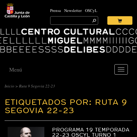
Prensa
Newsletter
OSCyL
Search
for:
Ok
Logo
Centro
Cultural
Miguel
Delibes
Menú
Toggle
navigati
Inicio
>
Ruta 9 Segovia 22-23
ETIQUETADOS POR: RUTA 9
SEGOVIA 22-23
PROGRAMA 19 TEMPORADA
22-23 OSCYL TURNO 1